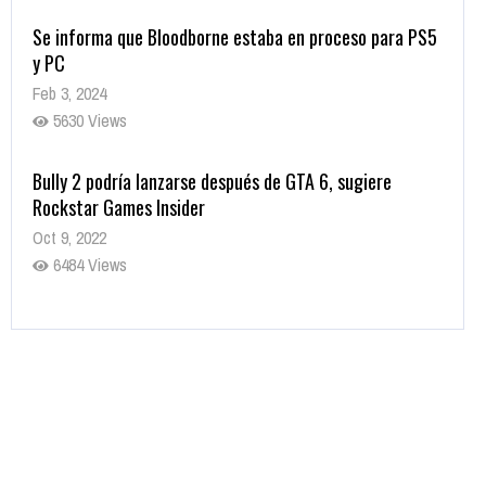
Se informa que Bloodborne estaba en proceso para PS5
y PC
Feb 3, 2024
5630 Views
Bully 2 podría lanzarse después de GTA 6, sugiere
Rockstar Games Insider
Oct 9, 2022
6484 Views
Rumor: Se filtran los primeros detalles de Resident Evil
9
Jul 30, 2022
7416 Views