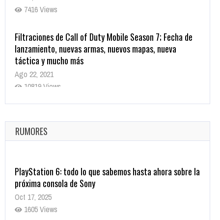
7416 Views
Filtraciones de Call of Duty Mobile Season 7; Fecha de
lanzamiento, nuevas armas, nuevos mapas, nueva
táctica y mucho más
Ago 22, 2021
10819 Views
La configuración de Call of Duty 2021 aparentemente
ya fue confirmada
Ago 8, 2021
RUMORES
10004 Views
PlayStation 6: todo lo que sabemos hasta ahora sobre la
próxima consola de Sony
Oct 17, 2025
1605 Views