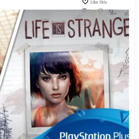
Like this
0
1366 Views