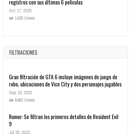
registros con sus últimas 6 películas
Oct 17, 2025
1435 Views
CRUNCHYROLL ANUNCIA FECHA DE ESTRENO EN CINES
DE JUJUTSU KAISEN: EJECUCIÓN
Oct 7, 2025
FILTRACIONES
1757 Views
Gran filtración de GTA 6 incluye imágenes de juego de
robo, ubicaciones de Vice City y dos personajes jugables
Sep 19, 2022
6482 Views
Rumor: Se filtran los primeros detalles de Resident Evil
9
Jul 30, 2022