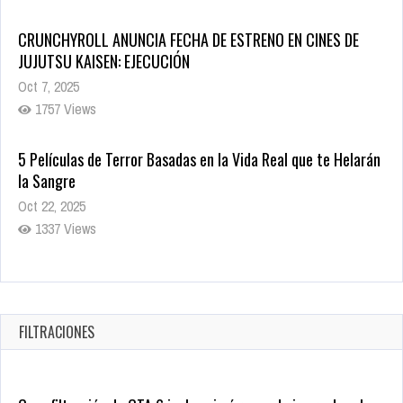
CRUNCHYROLL ANUNCIA FECHA DE ESTRENO EN CINES DE
JUJUTSU KAISEN: EJECUCIÓN
Oct 7, 2025
1757 Views
5 Películas de Terror Basadas en la Vida Real que te Helarán
la Sangre
Oct 22, 2025
1337 Views
Revive el terror: El conjuro 4: Últimos ritos ya está disponible
en tiendas digitales
Oct 20, 2025
FILTRACIONES
1379 Views