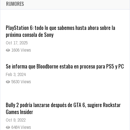
Ago 8, 2021
RUMORES
10005 Views
PlayStation 6: todo lo que sabemos hasta ahora sobre la
próxima consola de Sony
Oct 17, 2025
1606 Views
Se informa que Bloodborne estaba en proceso para PS5 y PC
Feb 3, 2024
5630 Views
Bully 2 podría lanzarse después de GTA 6, sugiere Rockstar
Games Insider
Oct 9, 2022
6484 Views