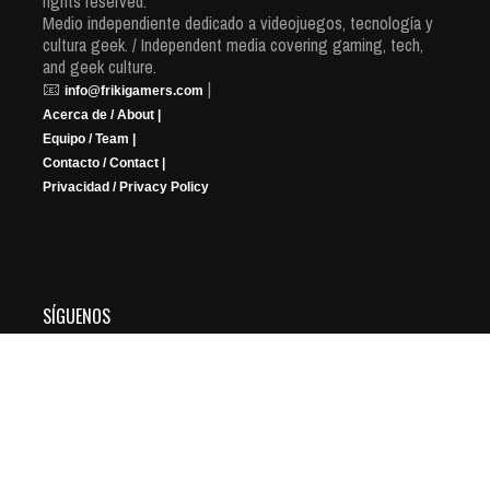
rights reserved.
Medio independiente dedicado a videojuegos, tecnología y
cultura geek. / Independent media covering gaming, tech,
and geek culture.
📧
|
info@frikigamers.com
Acerca de / About |
Equipo / Team |
Contacto / Contact |
Privacidad / Privacy Policy
SÍGUENOS
YouTube
Instagram
Facebook
X
Twitch