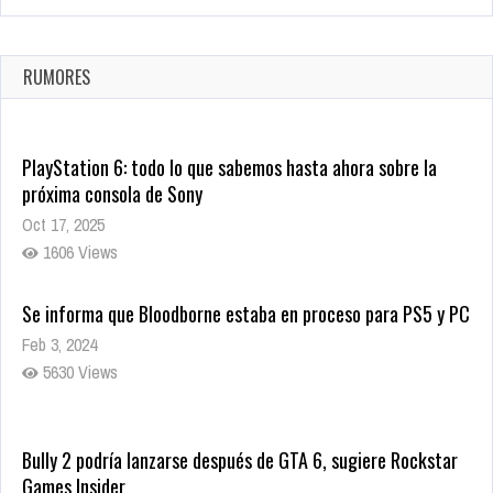
La configuración de Call of Duty 2021 aparentemente ya fue
confirmada
Ago 8, 2021
RUMORES
10006 Views
PlayStation 6: todo lo que sabemos hasta ahora sobre la
próxima consola de Sony
Oct 17, 2025
1606 Views
Se informa que Bloodborne estaba en proceso para PS5 y PC
Feb 3, 2024
5630 Views
Bully 2 podría lanzarse después de GTA 6, sugiere Rockstar
Games Insider