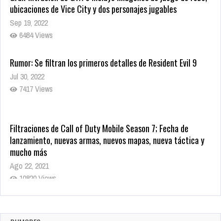
ubicaciones de Vice City y dos personajes jugables
Sep 19, 2022
6484 Views
Rumor: Se filtran los primeros detalles de Resident Evil 9
Jul 30, 2022
7417 Views
Filtraciones de Call of Duty Mobile Season 7; Fecha de
lanzamiento, nuevas armas, nuevos mapas, nueva táctica y
mucho más
Ago 22, 2021
10820 Views
La configuración de Call of Duty 2021 aparentemente ya fue
confirmada
Ago 8, 2021