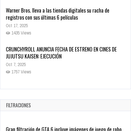
CRUNCHYROLL ANUNCIA FECHA DE ESTRENO EN CINES DE
JUJUTSU KAISEN: EJECUCIÓN
Oct 7, 2025
1757 Views
5 Películas de Terror Basadas en la Vida Real que te Helarán
la Sangre
Oct 22, 2025
1337 Views
Revive el terror: El conjuro 4: Últimos ritos ya está disponible
en tiendas digitales
Oct 20, 2025
FILTRACIONES
1379 Views
Gran filtración de GTA 6 incluye imágenes de juego de robo,