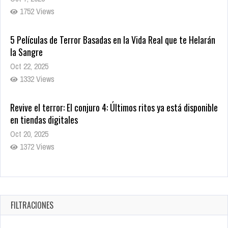
1752 Views
5 Películas de Terror Basadas en la Vida Real que te Helarán
la Sangre
Oct 22, 2025
1332 Views
Revive el terror: El conjuro 4: Últimos ritos ya está disponible
en tiendas digitales
Oct 20, 2025
1372 Views
Warner Bros. lleva a las tiendas digitales su racha de
registros con sus últimas 6 películas
Oct 17, 2025
FILTRACIONES
1428 Views