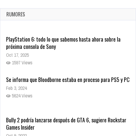
confirmada
Ago 8, 2021
RUMORES
9995 Views
PlayStation 6: todo lo que sabemos hasta ahora sobre la
próxima consola de Sony
Oct 17, 2025
1597 Views
Se informa que Bloodborne estaba en proceso para PS5 y PC
Feb 3, 2024
5624 Views
Bully 2 podría lanzarse después de GTA 6, sugiere Rockstar
Games Insider
Oct 9, 2022