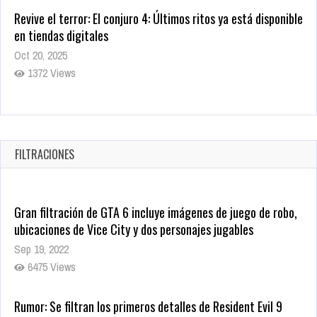
Revive el terror: El conjuro 4: Últimos ritos ya está disponible
en tiendas digitales
Oct 20, 2025
1372 Views
Warner Bros. lleva a las tiendas digitales su racha de
registros con sus últimas 6 películas
Oct 17, 2025
FILTRACIONES
1428 Views
Gran filtración de GTA 6 incluye imágenes de juego de robo,
ubicaciones de Vice City y dos personajes jugables
Sep 19, 2022
6475 Views
Rumor: Se filtran los primeros detalles de Resident Evil 9