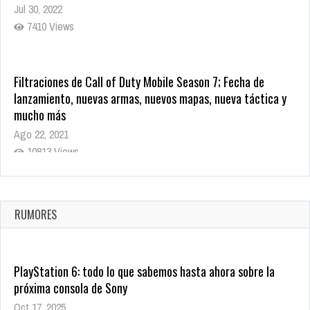
Jul 30, 2022
7410 Views
Filtraciones de Call of Duty Mobile Season 7; Fecha de
lanzamiento, nuevas armas, nuevos mapas, nueva táctica y
mucho más
Ago 22, 2021
10813 Views
La configuración de Call of Duty 2021 aparentemente ya fue
confirmada
Ago 8, 2021
RUMORES
9995 Views
PlayStation 6: todo lo que sabemos hasta ahora sobre la
próxima consola de Sony
Oct 17, 2025