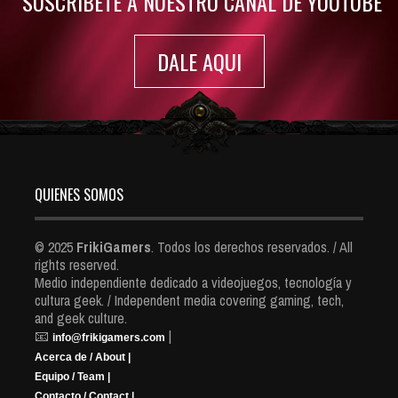
SUSCRIBETE A NUESTRO CANAL DE YOUTUBE
DALE AQUI
QUIENES SOMOS
© 2025
FrikiGamers
. Todos los derechos reservados. / All
rights reserved.
Medio independiente dedicado a videojuegos, tecnología y
cultura geek. / Independent media covering gaming, tech,
and geek culture.
📧
|
info@frikigamers.com
Acerca de / About |
Equipo / Team |
Contacto / Contact |