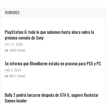
confirmada
Ago 8, 2021
RUMORES
10001 Views
PlayStation 6: todo lo que sabemos hasta ahora sobre la
próxima consola de Sony
Oct 17, 2025
1600 Views
Se informa que Bloodborne estaba en proceso para PS5 y PC
Feb 3, 2024
5627 Views
Bully 2 podría lanzarse después de GTA 6, sugiere Rockstar
Games Insider