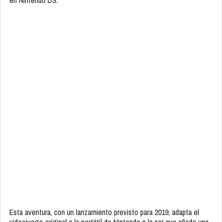
Esta aventura, con un lanzamiento previsto para 2019, adapta el
videojuego original a la portátil de Nintendo a la par que añade una