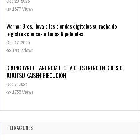
Oct 20, 2025
1377 Views
Warner Bros. lleva a las tiendas digitales su racha de
registros con sus últimas 6 películas
Oct 17, 2025
1431 Views
CRUNCHYROLL ANUNCIA FECHA DE ESTRENO EN CINES DE
JUJUTSU KAISEN: EJECUCIÓN
Oct 7, 2025
1755 Views
5 Películas de Terror Basadas en la Vida Real que te Helarán
la Sangre
Oct 22, 2025
FILTRACIONES
1335 Views