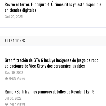
en tiendas digitales
Oct 20, 2025
1379 Views
Warner Bros. lleva a las tiendas digitales su racha de
registros con sus últimas 6 películas
Oct 17, 2025
FILTRACIONES
1436 Views
Gran filtración de GTA 6 incluye imágenes de juego de robo,
ubicaciones de Vice City y dos personajes jugables
Sep 19, 2022
6485 Views
Rumor: Se filtran los primeros detalles de Resident Evil 9
Jul 30, 2022
7417 Views