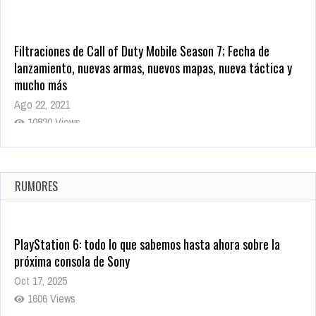
Filtraciones de Call of Duty Mobile Season 7; Fecha de
lanzamiento, nuevas armas, nuevos mapas, nueva táctica y
mucho más
Ago 22, 2021
10820 Views
La configuración de Call of Duty 2021 aparentemente ya fue
confirmada
Ago 8, 2021
RUMORES
10005 Views
PlayStation 6: todo lo que sabemos hasta ahora sobre la
próxima consola de Sony
Oct 17, 2025
1606 Views