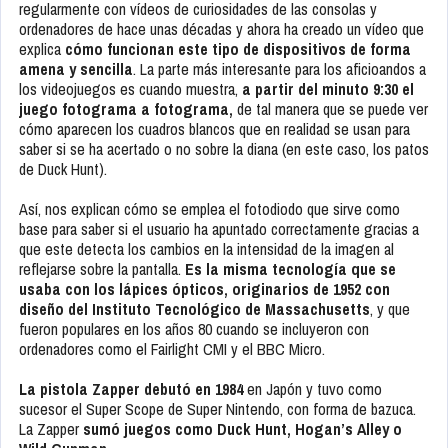
regularmente con vídeos de curiosidades de las consolas y
ordenadores de hace unas décadas y ahora ha creado un vídeo que
explica
cómo funcionan este tipo de dispositivos de forma
amena y sencilla
. La parte más interesante para los aficioandos a
los videojuegos es cuando muestra,
a partir del minuto 9:30 el
juego fotograma a fotograma,
de tal manera que se puede ver
cómo aparecen los cuadros blancos que en realidad se usan para
saber si se ha acertado o no sobre la diana (en este caso, los patos
de
Duck Hunt
).
Así, nos explican cómo se emplea el fotodiodo que sirve como
base para saber si el usuario ha apuntado correctamente gracias a
que este detecta los cambios en la intensidad de la imagen al
reflejarse sobre la pantalla.
Es la misma tecnología que se
usaba con los lápices ópticos, originarios de 1952 con
diseño del Instituto Tecnológico de Massachusetts
, y que
fueron populares en los años 80 cuando se incluyeron con
ordenadores como el Fairlight CMI y el BBC Micro.
La pistola Zapper debutó en 1984
en Japón y tuvo como
sucesor el Super Scope de Super Nintendo, con forma de bazuca.
La Zapper
sumó juegos como Duck Hunt, Hogan’s Alley o