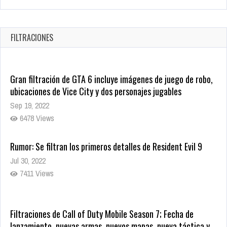
5 Películas de Terror Basadas en la Vida Real que te Helarán
la Sangre
Oct 22, 2025
FILTRACIONES
1334 Views
Gran filtración de GTA 6 incluye imágenes de juego de robo,
ubicaciones de Vice City y dos personajes jugables
Sep 19, 2022
6478 Views
Rumor: Se filtran los primeros detalles de Resident Evil 9
Jul 30, 2022
7411 Views
Filtraciones de Call of Duty Mobile Season 7; Fecha de
lanzamiento, nuevas armas, nuevos mapas, nueva táctica y