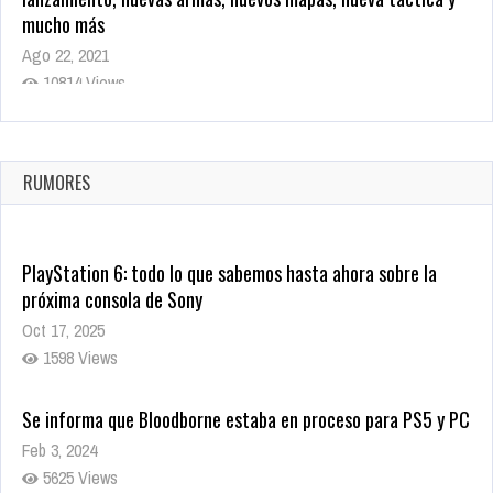
mucho más
Ago 22, 2021
10814 Views
La configuración de Call of Duty 2021 aparentemente ya fue
confirmada
Ago 8, 2021
RUMORES
9998 Views
PlayStation 6: todo lo que sabemos hasta ahora sobre la
próxima consola de Sony
Oct 17, 2025
1598 Views
Se informa que Bloodborne estaba en proceso para PS5 y PC
Feb 3, 2024
5625 Views