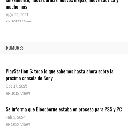
mucho más
Ago 22, 2021
10823 Views
La configuración de Call of Duty 2021 aparentemente ya fue
confirmada
Ago 8, 2021
RUMORES
10008 Views
PlayStation 6: todo lo que sabemos hasta ahora sobre la
próxima consola de Sony
Oct 17, 2025
1612 Views
Se informa que Bloodborne estaba en proceso para PS5 y PC
Feb 3, 2024
5632 Views