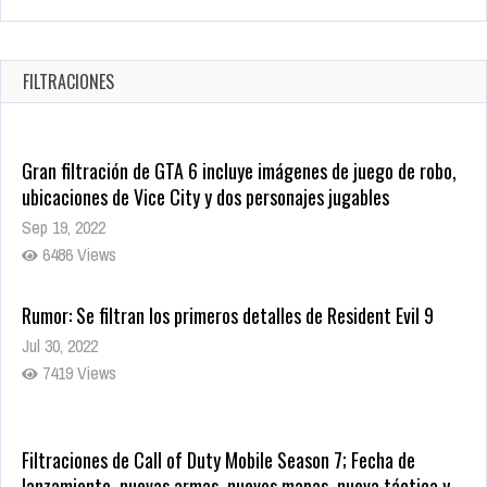
Warner Bros. lleva a las tiendas digitales su racha de
registros con sus últimas 6 películas
Oct 17, 2025
FILTRACIONES
1437 Views
Gran filtración de GTA 6 incluye imágenes de juego de robo,
ubicaciones de Vice City y dos personajes jugables
Sep 19, 2022
6486 Views
Rumor: Se filtran los primeros detalles de Resident Evil 9
Jul 30, 2022
7419 Views
Filtraciones de Call of Duty Mobile Season 7; Fecha de
lanzamiento, nuevas armas, nuevos mapas, nueva táctica y