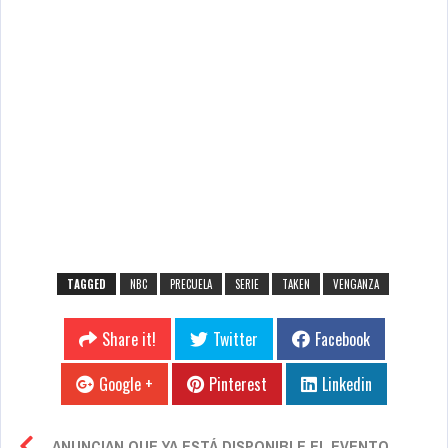
TAGGED
NBC
PRECUELA
SERIE
TAKEN
VENGANZA
Share it!
Twitter
Facebook
Google +
Pinterest
Linkedin
ANUNCIAN QUE YA ESTÁ DISPONIBLE EL EVENTO