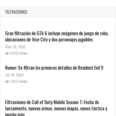
en tiendas digitales
Oct 20, 2025
FILTRACIONES
1374 Views
Gran filtración de GTA 6 incluye imágenes de juego de robo,
ubicaciones de Vice City y dos personajes jugables
Sep 19, 2022
6478 Views
Rumor: Se filtran los primeros detalles de Resident Evil 9
Jul 30, 2022
7411 Views
Filtraciones de Call of Duty Mobile Season 7; Fecha de
lanzamiento, nuevas armas, nuevos mapas, nueva táctica y
mucho más