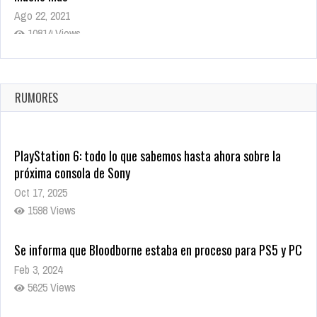
Ago 22, 2021
10814 Views
La configuración de Call of Duty 2021 aparentemente ya fue
confirmada
Ago 8, 2021
RUMORES
9998 Views
PlayStation 6: todo lo que sabemos hasta ahora sobre la
próxima consola de Sony
Oct 17, 2025
1598 Views
Se informa que Bloodborne estaba en proceso para PS5 y PC
Feb 3, 2024
5625 Views