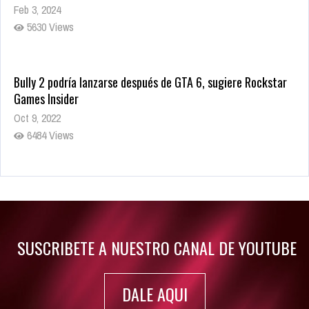
Feb 3, 2024
5630 Views
Bully 2 podría lanzarse después de GTA 6, sugiere Rockstar
Games Insider
Oct 9, 2022
6484 Views
Rumor: Se filtran los primeros detalles de Resident Evil 9
Jul 30, 2022
7417 Views
SUSCRIBETE A NUESTRO CANAL DE YOUTUBE
DALE AQUI