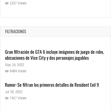
1337 Views
Revive el terror: El conjuro 4: Últimos ritos ya está disponible
en tiendas digitales
Oct 20, 2025
FILTRACIONES
1379 Views
Gran filtración de GTA 6 incluye imágenes de juego de robo,
ubicaciones de Vice City y dos personajes jugables
Sep 19, 2022
6484 Views
Rumor: Se filtran los primeros detalles de Resident Evil 9
Jul 30, 2022
7417 Views