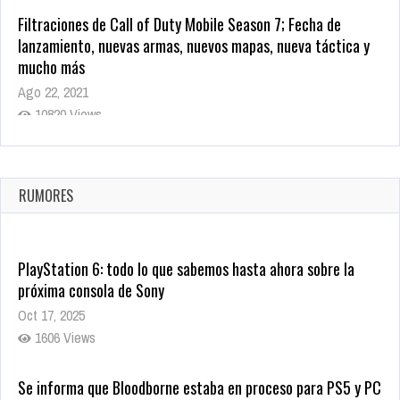
Filtraciones de Call of Duty Mobile Season 7; Fecha de
lanzamiento, nuevas armas, nuevos mapas, nueva táctica y
mucho más
Ago 22, 2021
10820 Views
La configuración de Call of Duty 2021 aparentemente ya fue
confirmada
Ago 8, 2021
RUMORES
10005 Views
PlayStation 6: todo lo que sabemos hasta ahora sobre la
próxima consola de Sony
Oct 17, 2025
1606 Views
Se informa que Bloodborne estaba en proceso para PS5 y PC