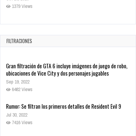
1379 Views
Warner Bros. lleva a las tiendas digitales su racha de
registros con sus últimas 6 películas
Oct 17, 2025
FILTRACIONES
1435 Views
Gran filtración de GTA 6 incluye imágenes de juego de robo,
ubicaciones de Vice City y dos personajes jugables
Sep 19, 2022
6482 Views
Rumor: Se filtran los primeros detalles de Resident Evil 9
Jul 30, 2022
7416 Views