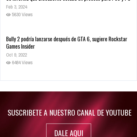
Feb 3, 2024
5630 Views
Bully 2 podría lanzarse después de GTA 6, sugiere Rockstar
Games Insider
Oct 9, 2022
6484 Views
Rumor: Se filtran los primeros detalles de Resident Evil 9
Jul 30, 2022
7416 Views
SUSCRIBETE A NUESTRO CANAL DE YOUTUBE
DALE AQUI