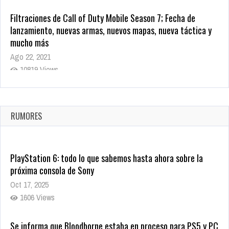
Filtraciones de Call of Duty Mobile Season 7; Fecha de
lanzamiento, nuevas armas, nuevos mapas, nueva táctica y
mucho más
Ago 22, 2021
10819 Views
La configuración de Call of Duty 2021 aparentemente ya fue
confirmada
Ago 8, 2021
RUMORES
10004 Views
PlayStation 6: todo lo que sabemos hasta ahora sobre la
próxima consola de Sony
Oct 17, 2025
1606 Views
Se informa que Bloodborne estaba en proceso para PS5 y PC