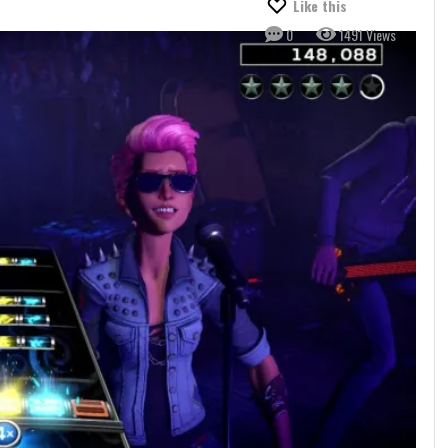
Like this
0
1491 Views