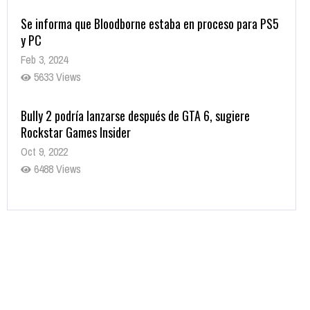
Se informa que Bloodborne estaba en proceso para PS5
y PC
Feb 3, 2024
5633 Views
Bully 2 podría lanzarse después de GTA 6, sugiere
Rockstar Games Insider
Oct 9, 2022
6488 Views
Rumor: Se filtran los primeros detalles de Resident Evil
9
Jul 30, 2022
7420 Views