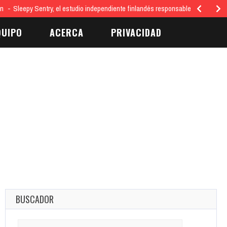
ón
Sleepy Sentry, el estudio independiente finlandés responsable del juego…
QUIPO
ACERCA
PRIVACIDAD
BUSCADOR
Search