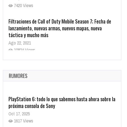
7420 Views
Filtraciones de Call of Duty Mobile Season 7; Fecha de
lanzamiento, nuevas armas, nuevos mapas, nueva
táctica y mucho más
Ago 22, 2021
10824 Views
La configuración de Call of Duty 2021 aparentemente
ya fue confirmada
Ago 8, 2021
RUMORES
10008 Views
PlayStation 6: todo lo que sabemos hasta ahora sobre la
próxima consola de Sony
Oct 17, 2025
1617 Views