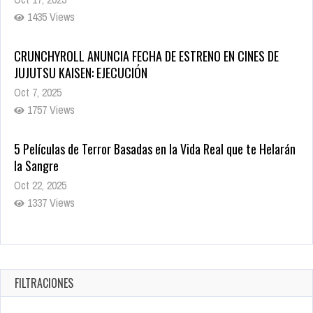
1435 Views
CRUNCHYROLL ANUNCIA FECHA DE ESTRENO EN CINES DE
JUJUTSU KAISEN: EJECUCIÓN
Oct 7, 2025
1757 Views
5 Películas de Terror Basadas en la Vida Real que te Helarán
la Sangre
Oct 22, 2025
1337 Views
Revive el terror: El conjuro 4: Últimos ritos ya está disponible
en tiendas digitales
Oct 20, 2025
FILTRACIONES
1379 Views