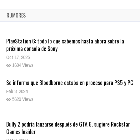
confirmada
Ago 8, 2021
RUMORES
10003 Views
PlayStation 6: todo lo que sabemos hasta ahora sobre la
próxima consola de Sony
Oct 17, 2025
1604 Views
Se informa que Bloodborne estaba en proceso para PS5 y PC
Feb 3, 2024
5629 Views
Bully 2 podría lanzarse después de GTA 6, sugiere Rockstar
Games Insider