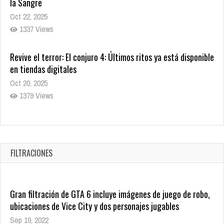
la Sangre
Oct 22, 2025
1337 Views
Revive el terror: El conjuro 4: Últimos ritos ya está disponible
en tiendas digitales
Oct 20, 2025
1379 Views
Warner Bros. lleva a las tiendas digitales su racha de
registros con sus últimas 6 películas
Oct 17, 2025
FILTRACIONES
1435 Views
Gran filtración de GTA 6 incluye imágenes de juego de robo,
ubicaciones de Vice City y dos personajes jugables
Sep 19, 2022