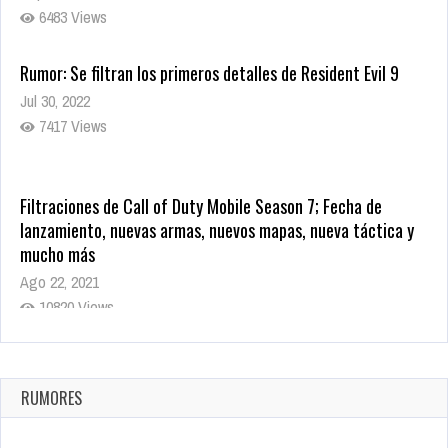
6483 Views
Rumor: Se filtran los primeros detalles de Resident Evil 9
Jul 30, 2022
7417 Views
Filtraciones de Call of Duty Mobile Season 7; Fecha de
lanzamiento, nuevas armas, nuevos mapas, nueva táctica y
mucho más
Ago 22, 2021
10820 Views
La configuración de Call of Duty 2021 aparentemente ya fue
confirmada
Ago 8, 2021
RUMORES
10005 Views