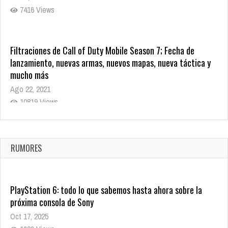
7416 Views
Filtraciones de Call of Duty Mobile Season 7; Fecha de
lanzamiento, nuevas armas, nuevos mapas, nueva táctica y
mucho más
Ago 22, 2021
10819 Views
La configuración de Call of Duty 2021 aparentemente ya fue
confirmada
Ago 8, 2021
RUMORES
10005 Views
PlayStation 6: todo lo que sabemos hasta ahora sobre la
próxima consola de Sony
Oct 17, 2025