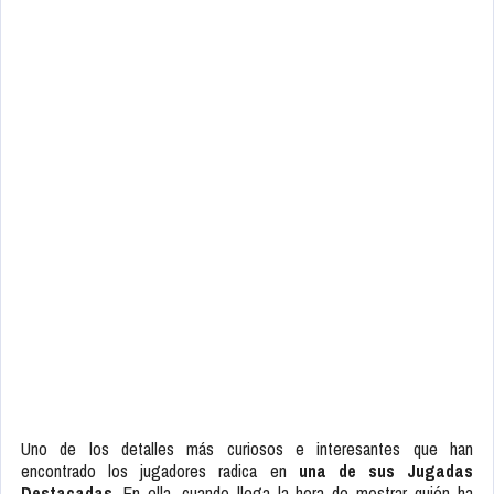
Uno de los detalles más curiosos e interesantes que han
encontrado los jugadores radica en
una de sus Jugadas
Destacadas
. En ella, cuando llega la hora de mostrar quién ha