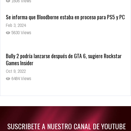
1606 Views
Se informa que Bloodborne estaba en proceso para PS5 y PC
Feb 3, 2024
5630 Views
Bully 2 podría lanzarse después de GTA 6, sugiere Rockstar
Games Insider
Oct 9, 2022
6484 Views
Rumor: Se filtran los primeros detalles de Resident Evil 9
Jul 30, 2022
7416 Views
SUSCRIBETE A NUESTRO CANAL DE YOUTUBE