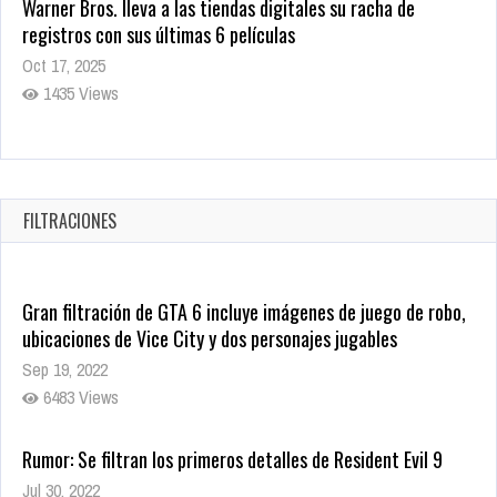
Warner Bros. lleva a las tiendas digitales su racha de
registros con sus últimas 6 películas
Oct 17, 2025
1435 Views
CRUNCHYROLL ANUNCIA FECHA DE ESTRENO EN CINES DE
JUJUTSU KAISEN: EJECUCIÓN
Oct 7, 2025
FILTRACIONES
1757 Views
Gran filtración de GTA 6 incluye imágenes de juego de robo,
ubicaciones de Vice City y dos personajes jugables
Sep 19, 2022
6483 Views
Rumor: Se filtran los primeros detalles de Resident Evil 9
Jul 30, 2022