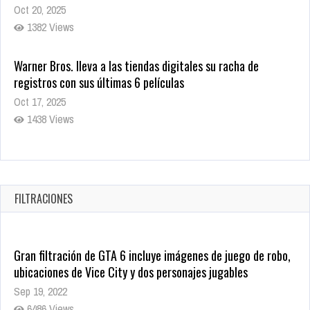
Oct 20, 2025
1382 Views
Warner Bros. lleva a las tiendas digitales su racha de
registros con sus últimas 6 películas
Oct 17, 2025
1438 Views
CRUNCHYROLL ANUNCIA FECHA DE ESTRENO EN CINES DE
JUJUTSU KAISEN: EJECUCIÓN
Oct 7, 2025
FILTRACIONES
1759 Views
Gran filtración de GTA 6 incluye imágenes de juego de robo,
ubicaciones de Vice City y dos personajes jugables
Sep 19, 2022
6486 Views