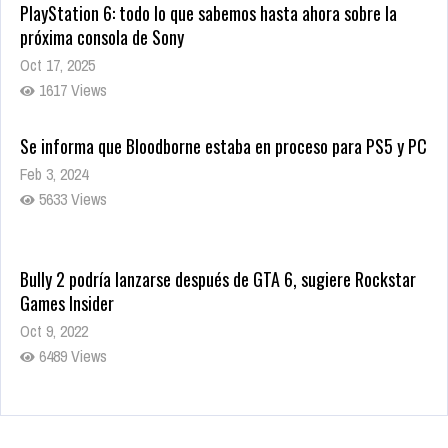
PlayStation 6: todo lo que sabemos hasta ahora sobre la
próxima consola de Sony
Oct 17, 2025
1617 Views
Se informa que Bloodborne estaba en proceso para PS5 y PC
Feb 3, 2024
5633 Views
Bully 2 podría lanzarse después de GTA 6, sugiere Rockstar
Games Insider
Oct 9, 2022
6489 Views
Rumor: Se filtran los primeros detalles de Resident Evil 9
Jul 30, 2022