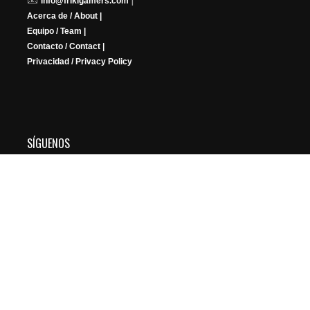
info@frikigamers.com
Acerca de / About |
Equipo / Team |
Contacto / Contact |
Privacidad / Privacy Policy
SÍGUENOS
YouTube
Instagram
Facebook
X
Twitch
Copyright © 2026 FRIKIGAMERS. All Rights Reserved.