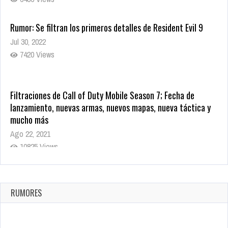
Rumor: Se filtran los primeros detalles de Resident Evil 9
Jul 30, 2022
7420 Views
Filtraciones de Call of Duty Mobile Season 7; Fecha de
lanzamiento, nuevas armas, nuevos mapas, nueva táctica y
mucho más
Ago 22, 2021
10825 Views
La configuración de Call of Duty 2021 aparentemente ya fue
confirmada
Ago 8, 2021
RUMORES
10008 Views