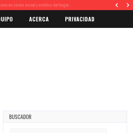
tro social y estético del hogar…
QUIPO
ACERCA
PRIVACIDAD
BUSCADOR
Search