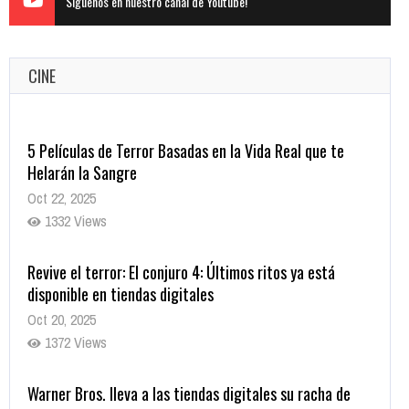
Siguenos en nuestro canal de Youtube!
CINE
Revive el terror: El conjuro 4: Últimos ritos ya está
disponible en tiendas digitales
Oct 20, 2025
1372 Views
Warner Bros. lleva a las tiendas digitales su racha de
registros con sus últimas 6 películas
Oct 17, 2025
1428 Views
CRUNCHYROLL ANUNCIA FECHA DE ESTRENO EN CINES