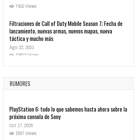
7410 Views
Filtraciones de Call of Duty Mobile Season 7; Fecha de
lanzamiento, nuevas armas, nuevos mapas, nueva
táctica y mucho más
Ago 22, 2021
10813 Views
La configuración de Call of Duty 2021 aparentemente
ya fue confirmada
Ago 8, 2021
RUMORES
9995 Views
PlayStation 6: todo lo que sabemos hasta ahora sobre la
próxima consola de Sony
Oct 17, 2025
1597 Views