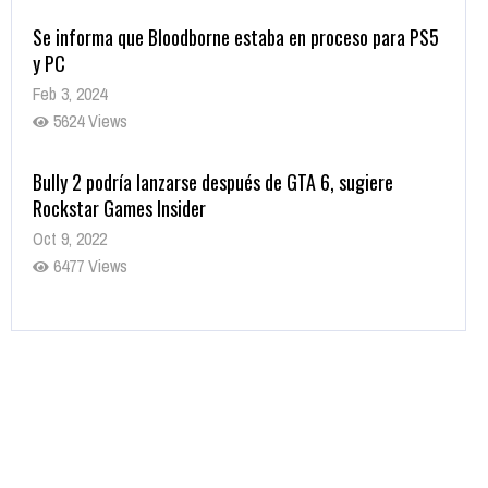
Se informa que Bloodborne estaba en proceso para PS5
y PC
Feb 3, 2024
5624 Views
Bully 2 podría lanzarse después de GTA 6, sugiere
Rockstar Games Insider
Oct 9, 2022
6477 Views
Rumor: Se filtran los primeros detalles de Resident Evil
9
Jul 30, 2022
7410 Views