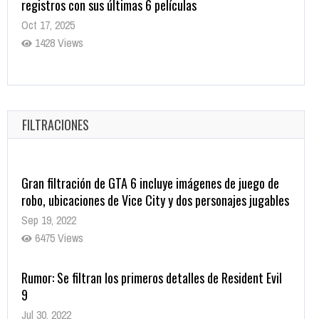
DE JUJUTSU KAISEN: EJECUCIÓN
Oct 7, 2025
1752 Views
5 Películas de Terror Basadas en la Vida Real que te
Helarán la Sangre
Oct 22, 2025
FILTRACIONES
1332 Views
Gran filtración de GTA 6 incluye imágenes de juego de
robo, ubicaciones de Vice City y dos personajes jugables
Sep 19, 2022
6475 Views
Rumor: Se filtran los primeros detalles de Resident Evil
9
Jul 30, 2022