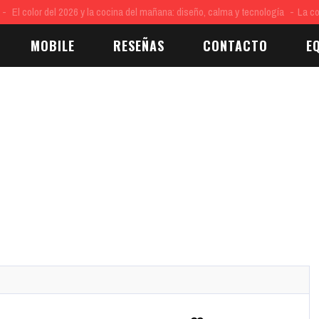
 del 2026 y la cocina del mañana: diseño, calma y tecnología
La cocina es cen
MOBILE
RESEÑAS
CONTACTO
E