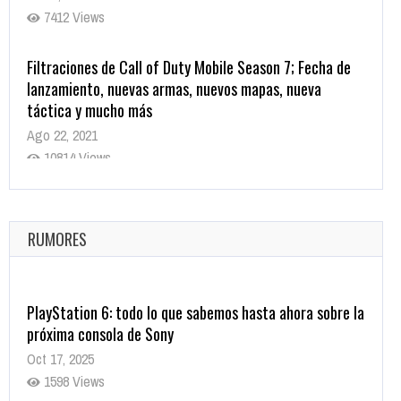
7412 Views
Filtraciones de Call of Duty Mobile Season 7; Fecha de
lanzamiento, nuevas armas, nuevos mapas, nueva
táctica y mucho más
Ago 22, 2021
10814 Views
La configuración de Call of Duty 2021 aparentemente
ya fue confirmada
Ago 8, 2021
RUMORES
9998 Views
PlayStation 6: todo lo que sabemos hasta ahora sobre la
próxima consola de Sony
Oct 17, 2025
1598 Views