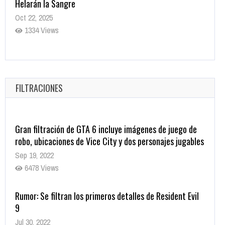
Helarán la Sangre
Oct 22, 2025
1334 Views
Revive el terror: El conjuro 4: Últimos ritos ya está
disponible en tiendas digitales
Oct 20, 2025
FILTRACIONES
1375 Views
Gran filtración de GTA 6 incluye imágenes de juego de
robo, ubicaciones de Vice City y dos personajes jugables
Sep 19, 2022
6478 Views
Rumor: Se filtran los primeros detalles de Resident Evil
9
Jul 30, 2022