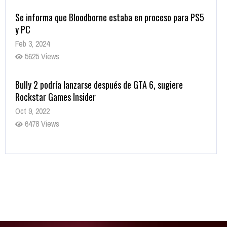
Se informa que Bloodborne estaba en proceso para PS5
y PC
Feb 3, 2024
5625 Views
Bully 2 podría lanzarse después de GTA 6, sugiere
Rockstar Games Insider
Oct 9, 2022
6478 Views
Rumor: Se filtran los primeros detalles de Resident Evil
9
Jul 30, 2022
7412 Views