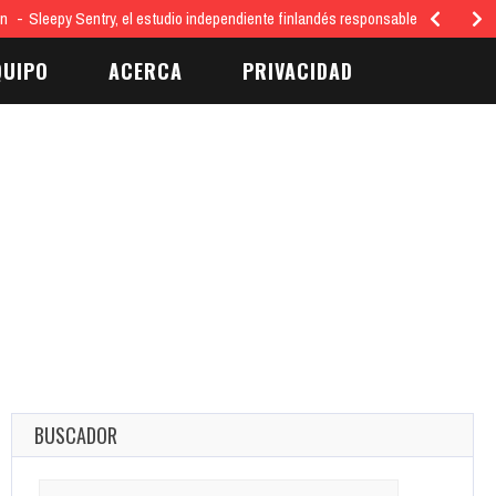
ón
Sleepy Sentry, el estudio independiente finlandés responsable del juego…
QUIPO
ACERCA
PRIVACIDAD
BUSCADOR
Search