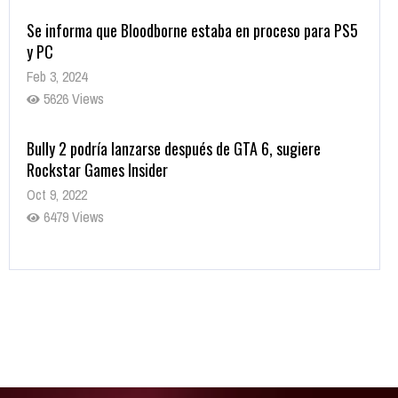
Se informa que Bloodborne estaba en proceso para PS5
y PC
Feb 3, 2024
5626 Views
Bully 2 podría lanzarse después de GTA 6, sugiere
Rockstar Games Insider
Oct 9, 2022
6479 Views
Rumor: Se filtran los primeros detalles de Resident Evil
9
Jul 30, 2022
7413 Views