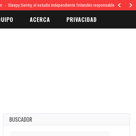
ón
Sleepy Sentry, el estudio independiente finlandés responsable del juego…
QUIPO
ACERCA
PRIVACIDAD
BUSCADOR
Search