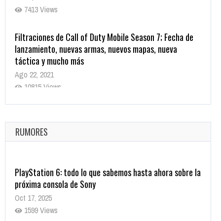
7413 Views
Filtraciones de Call of Duty Mobile Season 7; Fecha de
lanzamiento, nuevas armas, nuevos mapas, nueva
táctica y mucho más
Ago 22, 2021
10815 Views
La configuración de Call of Duty 2021 aparentemente
ya fue confirmada
Ago 8, 2021
RUMORES
10000 Views
PlayStation 6: todo lo que sabemos hasta ahora sobre la
próxima consola de Sony
Oct 17, 2025
1599 Views