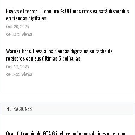
Revive el terror: El conjuro 4: Últimos ritos ya está disponible
en tiendas digitales
Oct 20, 2025
1379 Views
Warner Bros. lleva a las tiendas digitales su racha de
registros con sus últimas 6 películas
Oct 17, 2025
1435 Views
CRUNCHYROLL ANUNCIA FECHA DE ESTRENO EN CINES DE
JUJUTSU KAISEN: EJECUCIÓN
Oct 7, 2025
FILTRACIONES
1757 Views
Gran filtración de GTA 6 incluye imágenes de juego de robo,