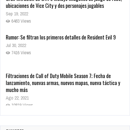
ubicaciones de Vice City y dos personajes jugables
Sep 19, 2022
6483 Views
Rumor: Se filtran los primeros detalles de Resident Evil 9
Jul 30, 2022
7416 Views
Filtraciones de Call of Duty Mobile Season 7; Fecha de
lanzamiento, nuevas armas, nuevos mapas, nueva táctica y
mucho más
Ago 22, 2021
10819 Views
La configuración de Call of Duty 2021 aparentemente ya fue
confirmada
Ago 8, 2021