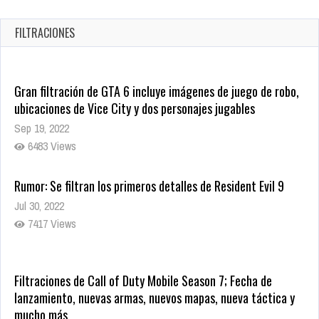
en tiendas digitales
Oct 20, 2025
FILTRACIONES
1379 Views
Gran filtración de GTA 6 incluye imágenes de juego de robo,
ubicaciones de Vice City y dos personajes jugables
Sep 19, 2022
6483 Views
Rumor: Se filtran los primeros detalles de Resident Evil 9
Jul 30, 2022
7417 Views
Filtraciones de Call of Duty Mobile Season 7; Fecha de
lanzamiento, nuevas armas, nuevos mapas, nueva táctica y
mucho más