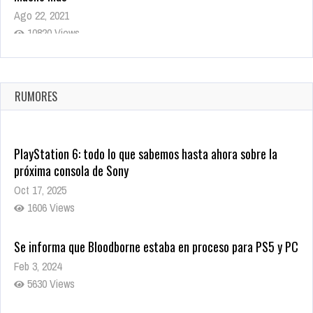
Ago 22, 2021
10820 Views
La configuración de Call of Duty 2021 aparentemente ya fue
confirmada
Ago 8, 2021
RUMORES
10005 Views
PlayStation 6: todo lo que sabemos hasta ahora sobre la
próxima consola de Sony
Oct 17, 2025
1606 Views
Se informa que Bloodborne estaba en proceso para PS5 y PC
Feb 3, 2024
5630 Views