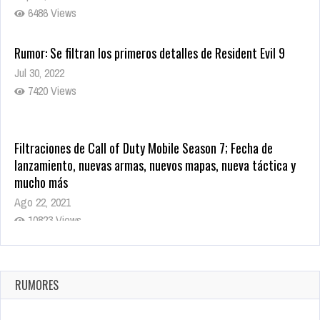
6486 Views
Rumor: Se filtran los primeros detalles de Resident Evil 9
Jul 30, 2022
7420 Views
Filtraciones de Call of Duty Mobile Season 7; Fecha de
lanzamiento, nuevas armas, nuevos mapas, nueva táctica y
mucho más
Ago 22, 2021
10823 Views
La configuración de Call of Duty 2021 aparentemente ya fue
confirmada
Ago 8, 2021
RUMORES
10008 Views