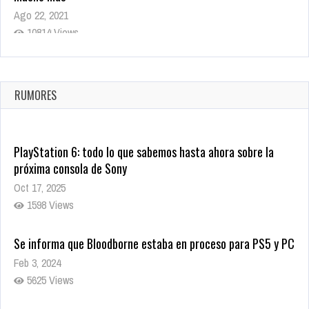
Ago 22, 2021
10814 Views
La configuración de Call of Duty 2021 aparentemente ya fue
confirmada
Ago 8, 2021
RUMORES
9996 Views
PlayStation 6: todo lo que sabemos hasta ahora sobre la
próxima consola de Sony
Oct 17, 2025
1598 Views
Se informa que Bloodborne estaba en proceso para PS5 y PC
Feb 3, 2024
5625 Views