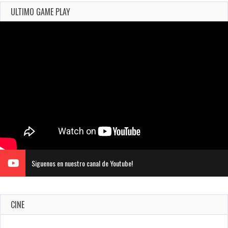
ULTIMO GAME PLAY
Siguenos en nuestro canal de Youtube!
CINE
Revive el terror: El conjuro 4: Últimos ritos ya está disponible
en tiendas digitales