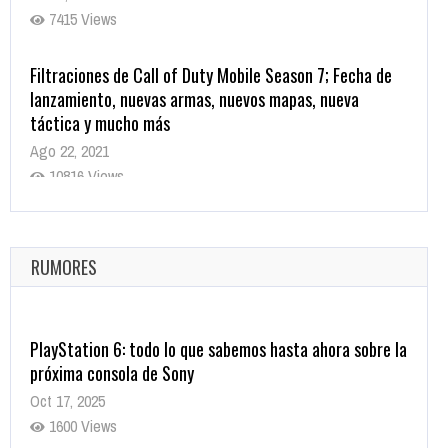
7415 Views
Filtraciones de Call of Duty Mobile Season 7; Fecha de
lanzamiento, nuevas armas, nuevos mapas, nueva
táctica y mucho más
Ago 22, 2021
10816 Views
La configuración de Call of Duty 2021 aparentemente
ya fue confirmada
Ago 8, 2021
RUMORES
10001 Views
PlayStation 6: todo lo que sabemos hasta ahora sobre la
próxima consola de Sony
Oct 17, 2025
1600 Views