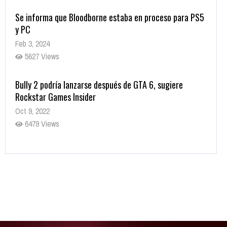
Se informa que Bloodborne estaba en proceso para PS5
y PC
Feb 3, 2024
5627 Views
Bully 2 podría lanzarse después de GTA 6, sugiere
Rockstar Games Insider
Oct 9, 2022
6479 Views
Rumor: Se filtran los primeros detalles de Resident Evil
9
Jul 30, 2022
7415 Views