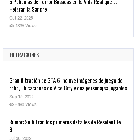
Helarán la Sangre
Oct 22, 2025
1335 Views
Revive el terror: El conjuro 4: Últimos ritos ya está
disponible en tiendas digitales
Oct 20, 2025
FILTRACIONES
1377 Views
Gran filtración de GTA 6 incluye imágenes de juego de
robo, ubicaciones de Vice City y dos personajes jugables
Sep 19, 2022
6480 Views
Rumor: Se filtran los primeros detalles de Resident Evil
9
Jul 30, 2022