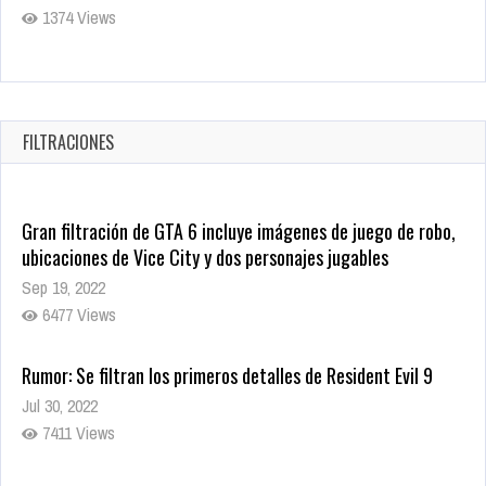
1374 Views
Warner Bros. lleva a las tiendas digitales su racha de
registros con sus últimas 6 películas
Oct 17, 2025
FILTRACIONES
1430 Views
Gran filtración de GTA 6 incluye imágenes de juego de robo,
ubicaciones de Vice City y dos personajes jugables
Sep 19, 2022
6477 Views
Rumor: Se filtran los primeros detalles de Resident Evil 9
Jul 30, 2022
7411 Views