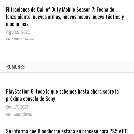
Filtraciones de Call of Duty Mobile Season 7; Fecha de
lanzamiento, nuevas armas, nuevos mapas, nueva táctica y
mucho más
Ago 22, 2021
10814 Views
La configuración de Call of Duty 2021 aparentemente ya fue
confirmada
Ago 8, 2021
RUMORES
9996 Views
PlayStation 6: todo lo que sabemos hasta ahora sobre la
próxima consola de Sony
Oct 17, 2025
1598 Views
Se informa que Bloodborne estaba en proceso para PS5 y PC