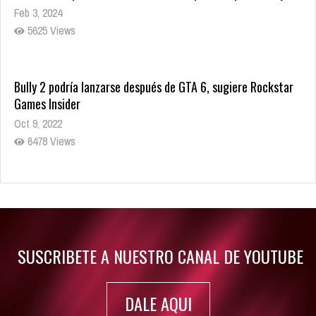
Feb 3, 2024
5625 Views
Bully 2 podría lanzarse después de GTA 6, sugiere Rockstar
Games Insider
Oct 9, 2022
6478 Views
Rumor: Se filtran los primeros detalles de Resident Evil 9
Jul 30, 2022
7411 Views
SUSCRIBETE A NUESTRO CANAL DE YOUTUBE
DALE AQUI