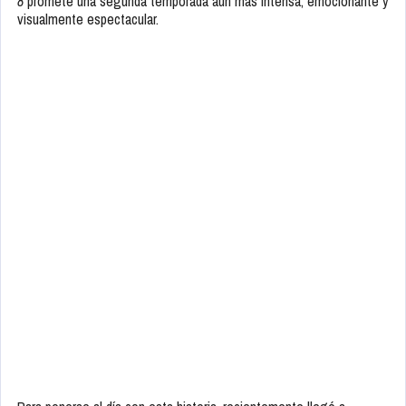
8
promete una segunda temporada aún más intensa, emocionante y
visualmente espectacular.