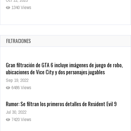
1340 Views
Revive el terror: El conjuro 4: Últimos ritos ya está disponible
en tiendas digitales
Oct 20, 2025
FILTRACIONES
1382 Views
Gran filtración de GTA 6 incluye imágenes de juego de robo,
ubicaciones de Vice City y dos personajes jugables
Sep 19, 2022
6486 Views
Rumor: Se filtran los primeros detalles de Resident Evil 9
Jul 30, 2022
7420 Views