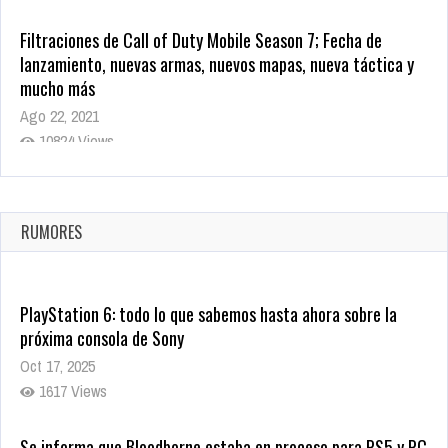
Filtraciones de Call of Duty Mobile Season 7; Fecha de
lanzamiento, nuevas armas, nuevos mapas, nueva táctica y
mucho más
Ago 22, 2021
10824 Views
La configuración de Call of Duty 2021 aparentemente ya fue
confirmada
Ago 8, 2021
RUMORES
10008 Views
PlayStation 6: todo lo que sabemos hasta ahora sobre la
próxima consola de Sony
Oct 17, 2025
1617 Views
Se informa que Bloodborne estaba en proceso para PS5 y PC