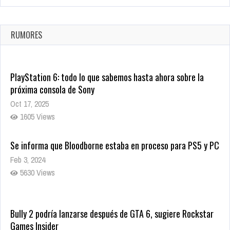
La configuración de Call of Duty 2021 aparentemente ya fue
confirmada
Ago 8, 2021
RUMORES
10004 Views
PlayStation 6: todo lo que sabemos hasta ahora sobre la
próxima consola de Sony
Oct 17, 2025
1605 Views
Se informa que Bloodborne estaba en proceso para PS5 y PC
Feb 3, 2024
5630 Views
Bully 2 podría lanzarse después de GTA 6, sugiere Rockstar
Games Insider