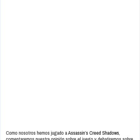
Como nosotros hemos jugado a
Assassin’s Creed Shadows
,
comentaremos nuestra opinión sobre el juego y debatiremos sobre