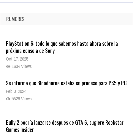
La configuración de Call of Duty 2021 aparentemente ya fue
confirmada
Ago 8, 2021
RUMORES
10003 Views
PlayStation 6: todo lo que sabemos hasta ahora sobre la
próxima consola de Sony
Oct 17, 2025
1604 Views
Se informa que Bloodborne estaba en proceso para PS5 y PC
Feb 3, 2024
5629 Views
Bully 2 podría lanzarse después de GTA 6, sugiere Rockstar
Games Insider