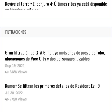
1382 Views
Warner Bros. lleva a las tiendas digitales su racha de
registros con sus últimas 6 películas
Oct 17, 2025
FILTRACIONES
1438 Views
Gran filtración de GTA 6 incluye imágenes de juego de robo,
ubicaciones de Vice City y dos personajes jugables
Sep 19, 2022
6486 Views
Rumor: Se filtran los primeros detalles de Resident Evil 9
Jul 30, 2022
7420 Views