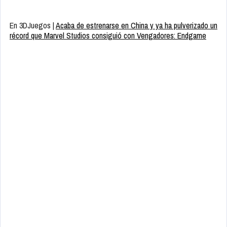
En 3DJuegos |
Acaba de estrenarse en China y ya ha pulverizado un
récord que Marvel Studios consiguió con Vengadores: Endgame