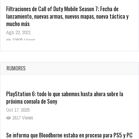
Filtraciones de Call of Duty Mobile Season 7; Fecha de
lanzamiento, nuevas armas, nuevos mapas, nueva táctica y
mucho más
Ago 22, 2021
10825 Views
La configuración de Call of Duty 2021 aparentemente ya fue
confirmada
Ago 8, 2021
RUMORES
10008 Views
PlayStation 6: todo lo que sabemos hasta ahora sobre la
próxima consola de Sony
Oct 17, 2025
1617 Views
Se informa que Bloodborne estaba en proceso para PS5 y PC