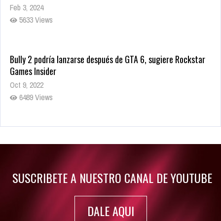
Feb 3, 2024
5633 Views
Bully 2 podría lanzarse después de GTA 6, sugiere Rockstar
Games Insider
Oct 9, 2022
6489 Views
Rumor: Se filtran los primeros detalles de Resident Evil 9
Jul 30, 2022
7420 Views
SUSCRIBETE A NUESTRO CANAL DE YOUTUBE
DALE AQUI