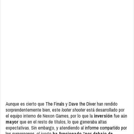
Aunque es cierto que
The Finals
y
Dave the Diver
han rendido
sorprendentemente bien, este
looter shooter
está desarrollado por
el equipo interno de Nexon Games, por lo que la
inversión
fue aún
mayor
que en el resto de títulos, lo que generaba altas
expectativas. Sin embargo, y atendiendo al
informe compartido por
los surcoreanos
, el juego
ha funcionado “por debajo de