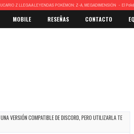
 del 2026 y la cocina del mañana: diseño, calma y tecnología
La cocina es cen
MOBILE
RESEÑAS
CONTACTO
E
NA VERSIÓN COMPATIBLE DE DISCORD, PERO UTILIZARLA TE