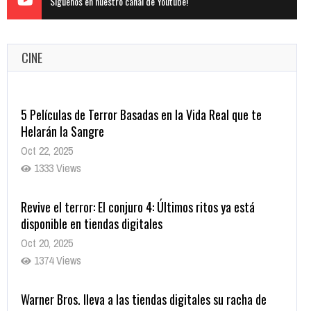
Siguenos en nuestro canal de Youtube!
CINE
5 Películas de Terror Basadas en la Vida Real que te
Helarán la Sangre
Oct 22, 2025
1333 Views
Revive el terror: El conjuro 4: Últimos ritos ya está
disponible en tiendas digitales
Oct 20, 2025
1374 Views
Warner Bros. lleva a las tiendas digitales su racha de
registros con sus últimas 6 películas
Oct 17, 2025
1430 Views