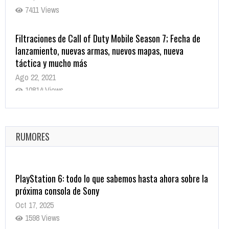
7411 Views
Filtraciones de Call of Duty Mobile Season 7; Fecha de
lanzamiento, nuevas armas, nuevos mapas, nueva
táctica y mucho más
Ago 22, 2021
10814 Views
La configuración de Call of Duty 2021 aparentemente
ya fue confirmada
Ago 8, 2021
RUMORES
9997 Views
PlayStation 6: todo lo que sabemos hasta ahora sobre la
próxima consola de Sony
Oct 17, 2025
1598 Views