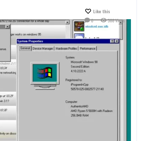
Like this
0
388 Views