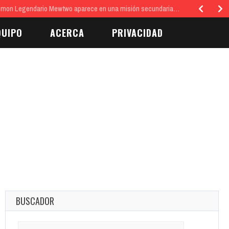
tro social y estético del hogar…
QUIPO
ACERCA
PRIVACIDAD
BUSCADOR
Search