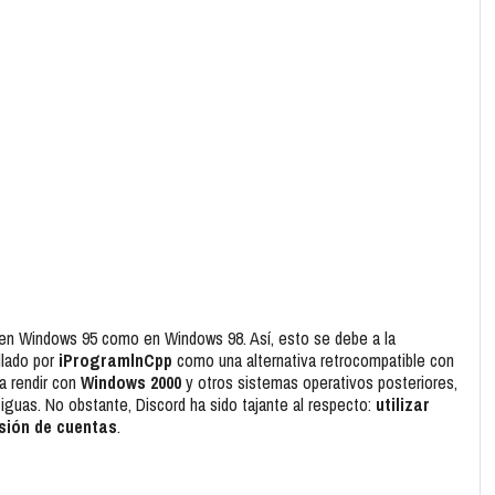
to en Windows 95 como en Windows 98. Así, esto se debe a la
llado por
iProgramlnCpp
como una alternativa retrocompatible con
a rendir con
Windows 2000
y otros sistemas operativos posteriores,
iguas. No obstante, Discord ha sido tajante al respecto:
utilizar
nsión de cuentas
.