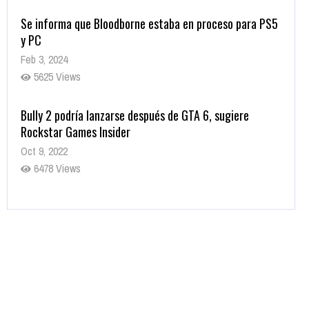
Se informa que Bloodborne estaba en proceso para PS5
y PC
Feb 3, 2024
5625 Views
Bully 2 podría lanzarse después de GTA 6, sugiere
Rockstar Games Insider
Oct 9, 2022
6478 Views
Rumor: Se filtran los primeros detalles de Resident Evil
9
Jul 30, 2022
7411 Views