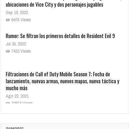
ubicaciones de Vice City y dos personajes jugables
Sep 19, 2022
6476 Views
Rumor: Se filtran los primeros detalles de Resident Evil 9
Jul 30, 2022
7410 Views
Filtraciones de Call of Duty Mobile Season 7; Fecha de
lanzamiento, nuevas armas, nuevos mapas, nueva táctica y
mucho más
Ago 22, 2021
10813 Views
La configuración de Call of Duty 2021 aparentemente ya fue
confirmada
Ago 8, 2021