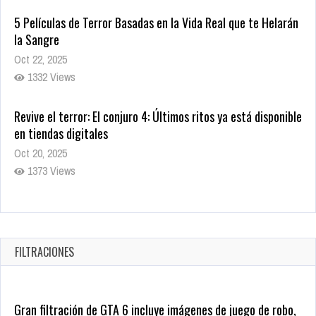
Revive el terror: El conjuro 4: Últimos ritos ya está disponible
en tiendas digitales
Oct 20, 2025
1373 Views
Warner Bros. lleva a las tiendas digitales su racha de
registros con sus últimas 6 películas
Oct 17, 2025
1429 Views
CRUNCHYROLL ANUNCIA FECHA DE ESTRENO EN CINES DE
JUJUTSU KAISEN: EJECUCIÓN
Oct 7, 2025
FILTRACIONES
1752 Views
Gran filtración de GTA 6 incluye imágenes de juego de robo,