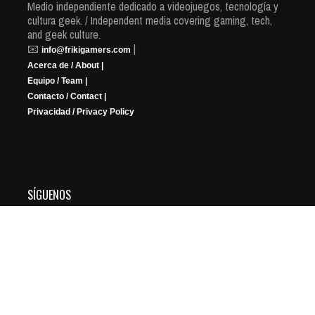
Medio independiente dedicado a videojuegos, tecnología y
cultura geek. / Independent media covering gaming, tech,
and geek culture.
📧
|
info@frikigamers.com
Acerca de / About |
Equipo / Team |
Contacto / Contact |
Privacidad / Privacy Policy
SÍGUENOS
YouTube
Instagram
Facebook
X
Twitch