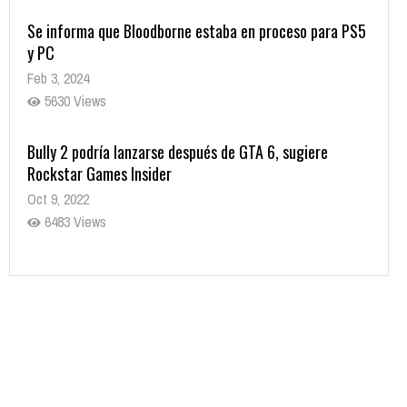
Se informa que Bloodborne estaba en proceso para PS5
y PC
Feb 3, 2024
5630 Views
Bully 2 podría lanzarse después de GTA 6, sugiere
Rockstar Games Insider
Oct 9, 2022
6483 Views
Rumor: Se filtran los primeros detalles de Resident Evil
9
Jul 30, 2022
7416 Views