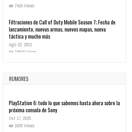
7416 Views
Filtraciones de Call of Duty Mobile Season 7; Fecha de
lanzamiento, nuevas armas, nuevos mapas, nueva
táctica y mucho más
Ago 22, 2021
10818 Views
La configuración de Call of Duty 2021 aparentemente
ya fue confirmada
Ago 8, 2021
RUMORES
10003 Views
PlayStation 6: todo lo que sabemos hasta ahora sobre la
próxima consola de Sony
Oct 17, 2025
1605 Views