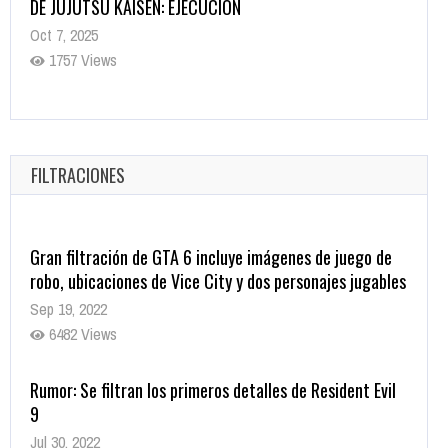
DE JUJUTSU KAISEN: EJECUCIÓN
Oct 7, 2025
1757 Views
5 Películas de Terror Basadas en la Vida Real que te
Helarán la Sangre
Oct 22, 2025
FILTRACIONES
1337 Views
Gran filtración de GTA 6 incluye imágenes de juego de
robo, ubicaciones de Vice City y dos personajes jugables
Sep 19, 2022
6482 Views
Rumor: Se filtran los primeros detalles de Resident Evil
9
Jul 30, 2022