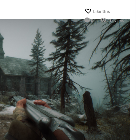
Like this
0
413 Views