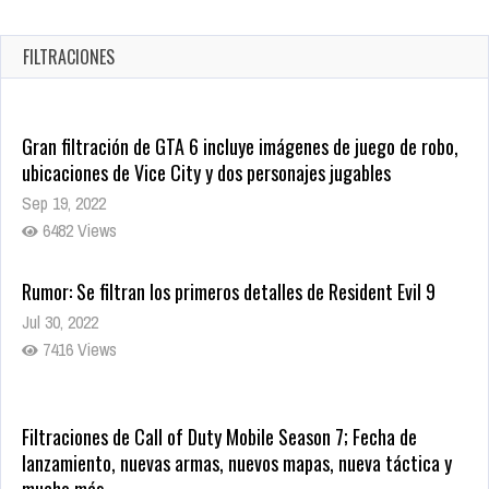
la Sangre
Oct 22, 2025
FILTRACIONES
1337 Views
Gran filtración de GTA 6 incluye imágenes de juego de robo,
ubicaciones de Vice City y dos personajes jugables
Sep 19, 2022
6482 Views
Rumor: Se filtran los primeros detalles de Resident Evil 9
Jul 30, 2022
7416 Views
Filtraciones de Call of Duty Mobile Season 7; Fecha de
lanzamiento, nuevas armas, nuevos mapas, nueva táctica y