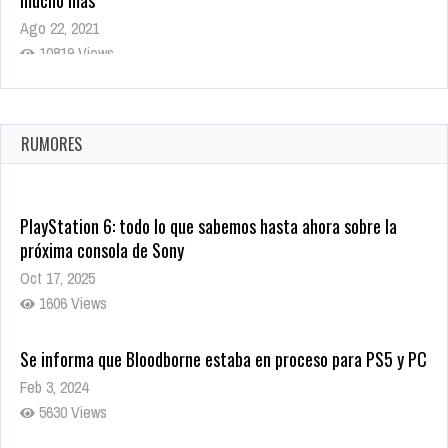
mucho más
Ago 22, 2021
10819 Views
La configuración de Call of Duty 2021 aparentemente ya fue
confirmada
Ago 8, 2021
RUMORES
10004 Views
PlayStation 6: todo lo que sabemos hasta ahora sobre la
próxima consola de Sony
Oct 17, 2025
1606 Views
Se informa que Bloodborne estaba en proceso para PS5 y PC
Feb 3, 2024
5630 Views