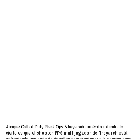
Aunque
Call of Duty Black Ops 6
haya sido un éxito rotundo, lo
cierto es que el
shooter FPS multijugador de Treyarch
está
enfrentando una serie de desafíos para mantener a la enorme base