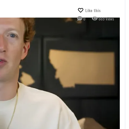
Like this
0
669 Views