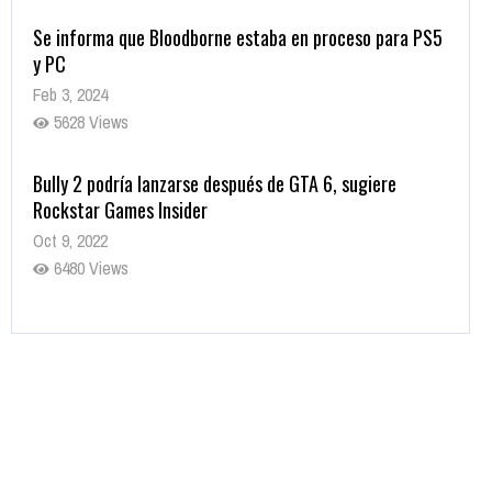
Se informa que Bloodborne estaba en proceso para PS5
y PC
Feb 3, 2024
5628 Views
Bully 2 podría lanzarse después de GTA 6, sugiere
Rockstar Games Insider
Oct 9, 2022
6480 Views
Rumor: Se filtran los primeros detalles de Resident Evil
9
Jul 30, 2022
7415 Views