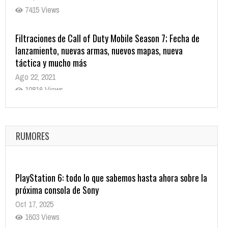
7415 Views
Filtraciones de Call of Duty Mobile Season 7; Fecha de
lanzamiento, nuevas armas, nuevos mapas, nueva
táctica y mucho más
Ago 22, 2021
10816 Views
La configuración de Call of Duty 2021 aparentemente
ya fue confirmada
Ago 8, 2021
RUMORES
10002 Views
PlayStation 6: todo lo que sabemos hasta ahora sobre la
próxima consola de Sony
Oct 17, 2025
1603 Views