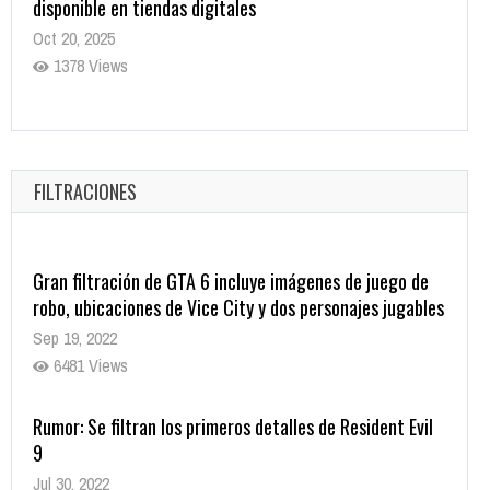
disponible en tiendas digitales
Oct 20, 2025
1378 Views
Warner Bros. lleva a las tiendas digitales su racha de
registros con sus últimas 6 películas
Oct 17, 2025
FILTRACIONES
1434 Views
Gran filtración de GTA 6 incluye imágenes de juego de
robo, ubicaciones de Vice City y dos personajes jugables
Sep 19, 2022
6481 Views
Rumor: Se filtran los primeros detalles de Resident Evil
9
Jul 30, 2022