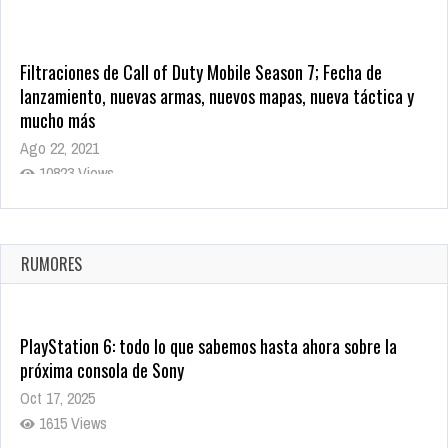
Filtraciones de Call of Duty Mobile Season 7; Fecha de
lanzamiento, nuevas armas, nuevos mapas, nueva táctica y
mucho más
Ago 22, 2021
10823 Views
La configuración de Call of Duty 2021 aparentemente ya fue
confirmada
Ago 8, 2021
RUMORES
10008 Views
PlayStation 6: todo lo que sabemos hasta ahora sobre la
próxima consola de Sony
Oct 17, 2025
1615 Views