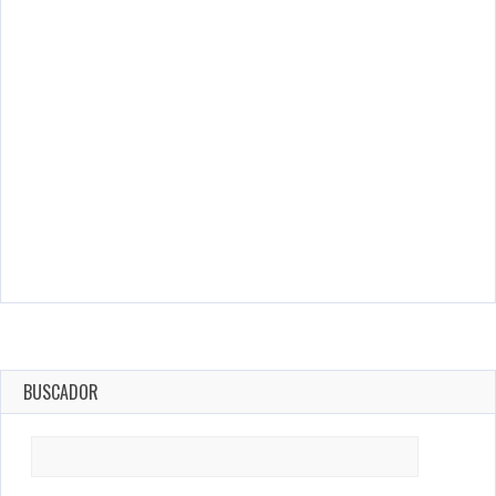
BUSCADOR
Search
for: