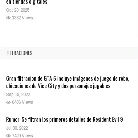
registros con sus últimas 6 películas
Oct 17, 2025
1437 Views
CRUNCHYROLL ANUNCIA FECHA DE ESTRENO EN CINES DE
JUJUTSU KAISEN: EJECUCIÓN
Oct 7, 2025
FILTRACIONES
1759 Views
Gran filtración de GTA 6 incluye imágenes de juego de robo,
ubicaciones de Vice City y dos personajes jugables
Sep 19, 2022
6486 Views
Rumor: Se filtran los primeros detalles de Resident Evil 9
Jul 30, 2022
7420 Views