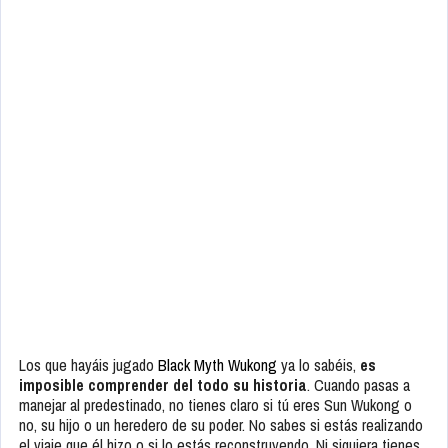
Los que hayáis jugado
Black Myth Wukong
ya lo sabéis,
es
imposible comprender del todo su historia
. Cuando pasas a
manejar al predestinado, no tienes claro si tú eres Sun Wukong o
no, su hijo o un heredero de su poder. No sabes si estás realizando
el viaje que él hizo o si lo estás reconstruyendo. Ni siquiera tienes