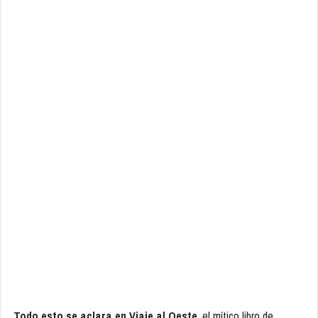
Todo esto se aclara en Viaje al Oeste
, el mítico libro de