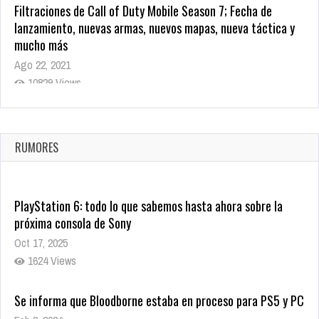
Filtraciones de Call of Duty Mobile Season 7; Fecha de
lanzamiento, nuevas armas, nuevos mapas, nueva táctica y
mucho más
Ago 22, 2021
10829 Views
La configuración de Call of Duty 2021 aparentemente ya fue
confirmada
Ago 8, 2021
RUMORES
10010 Views
PlayStation 6: todo lo que sabemos hasta ahora sobre la
próxima consola de Sony
Oct 17, 2025
1624 Views
Se informa que Bloodborne estaba en proceso para PS5 y PC