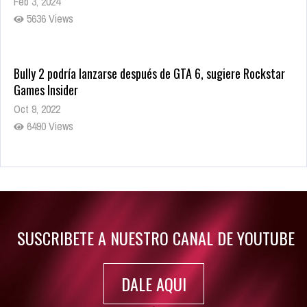
Feb 3, 2024
5636 Views
Bully 2 podría lanzarse después de GTA 6, sugiere Rockstar
Games Insider
Oct 9, 2022
6490 Views
Rumor: Se filtran los primeros detalles de Resident Evil 9
Jul 30, 2022
7421 Views
SUSCRIBETE A NUESTRO CANAL DE YOUTUBE
DALE AQUI