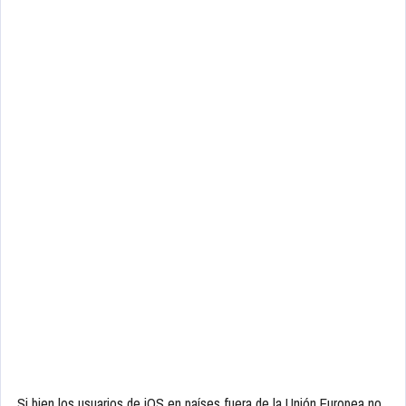
Si bien los usuarios de iOS en países fuera de la Unión Europea no