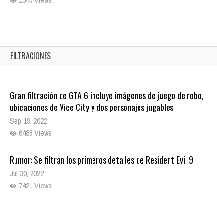
Revive el terror: El conjuro 4: Últimos ritos ya está disponible
en tiendas digitales
Oct 20, 2025
FILTRACIONES
1385 Views
Gran filtración de GTA 6 incluye imágenes de juego de robo,
ubicaciones de Vice City y dos personajes jugables
Sep 19, 2022
6488 Views
Rumor: Se filtran los primeros detalles de Resident Evil 9
Jul 30, 2022
7421 Views