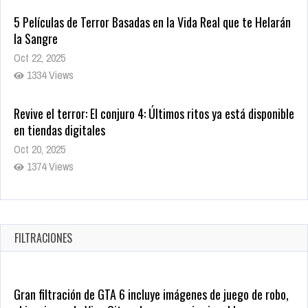
5 Películas de Terror Basadas en la Vida Real que te Helarán
la Sangre
Oct 22, 2025
1334 Views
Revive el terror: El conjuro 4: Últimos ritos ya está disponible
en tiendas digitales
Oct 20, 2025
1374 Views
Warner Bros. lleva a las tiendas digitales su racha de
registros con sus últimas 6 películas
Oct 17, 2025
FILTRACIONES
1430 Views
Gran filtración de GTA 6 incluye imágenes de juego de robo,