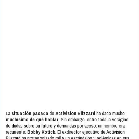
La
situación pasada
de
Activision Blizzard
ha dado mucho,
muchísimo de qué hablar
. Sin embargo, entre toda la vorágine
de
dudas sobre su futuro y demandas por acoso
, un nombre era
recurrente:
Bobby Kotick
. El exdirector ejecutivo de
Activision
Blizzard
ha protagonizado mil y un escándalos y polémicas en sus