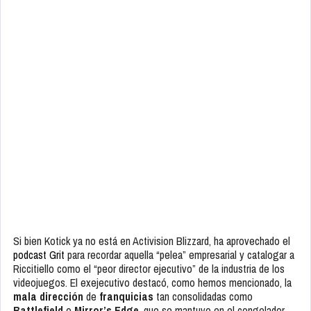
Si bien Kotick ya no está en Activision Blizzard, ha aprovechado el
podcast Grit
para recordar aquella “pelea” empresarial y catalogar a
Riccitiello como el “peor director ejecutivo” de la industria de los
videojuegos. El exejecutivo destacó, como hemos mencionado, la
mala dirección
de
franquicias
tan consolidadas como
Battlefield
o
Mirror’s Edge
, que se mantuvo en el congelador