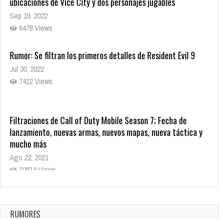
ubicaciones de Vice City y dos personajes jugables
Sep 19, 2022
6478 Views
Rumor: Se filtran los primeros detalles de Resident Evil 9
Jul 30, 2022
7412 Views
Filtraciones de Call of Duty Mobile Season 7; Fecha de
lanzamiento, nuevas armas, nuevos mapas, nueva táctica y
mucho más
Ago 22, 2021
10814 Views
La configuración de Call of Duty 2021 aparentemente ya fue
confirmada
Ago 8, 2021
RUMORES