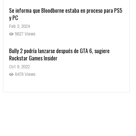
Se informa que Bloodborne estaba en proceso para PS5
y PC
Feb 3, 2024
5627 Views
Bully 2 podría lanzarse después de GTA 6, sugiere
Rockstar Games Insider
Oct 9, 2022
6479 Views
Rumor: Se filtran los primeros detalles de Resident Evil
9
Jul 30, 2022
7414 Views