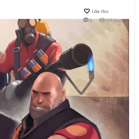
Like this
0
585 Views