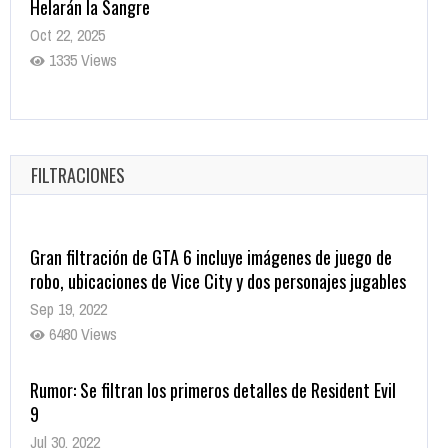
Helarán la Sangre
Oct 22, 2025
1335 Views
Revive el terror: El conjuro 4: Últimos ritos ya está
disponible en tiendas digitales
Oct 20, 2025
FILTRACIONES
1377 Views
Gran filtración de GTA 6 incluye imágenes de juego de
robo, ubicaciones de Vice City y dos personajes jugables
Sep 19, 2022
6480 Views
Rumor: Se filtran los primeros detalles de Resident Evil
9
Jul 30, 2022