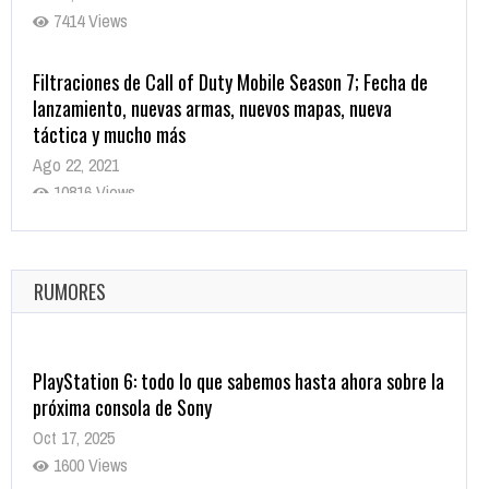
7414 Views
Filtraciones de Call of Duty Mobile Season 7; Fecha de
lanzamiento, nuevas armas, nuevos mapas, nueva
táctica y mucho más
Ago 22, 2021
10816 Views
La configuración de Call of Duty 2021 aparentemente
ya fue confirmada
Ago 8, 2021
RUMORES
10001 Views
PlayStation 6: todo lo que sabemos hasta ahora sobre la
próxima consola de Sony
Oct 17, 2025
1600 Views