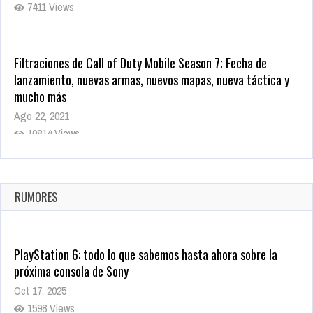
7411 Views
Filtraciones de Call of Duty Mobile Season 7; Fecha de
lanzamiento, nuevas armas, nuevos mapas, nueva táctica y
mucho más
Ago 22, 2021
10814 Views
La configuración de Call of Duty 2021 aparentemente ya fue
confirmada
Ago 8, 2021
RUMORES
9997 Views
PlayStation 6: todo lo que sabemos hasta ahora sobre la
próxima consola de Sony
Oct 17, 2025
1598 Views