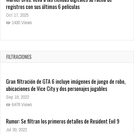
la Sangre
Oct 22, 2025
1333 Views
Revive el terror: El conjuro 4: Últimos ritos ya está disponible
en tiendas digitales
Oct 20, 2025
FILTRACIONES
1374 Views
Gran filtración de GTA 6 incluye imágenes de juego de robo,
ubicaciones de Vice City y dos personajes jugables
Sep 19, 2022
6478 Views
Rumor: Se filtran los primeros detalles de Resident Evil 9
Jul 30, 2022