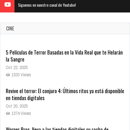
Siguenos en nuestro canal de Youtube!
CINE
Warner Bros. lleva a las tiendas digitales su racha de
registros con sus últimas 6 películas
Oct 17, 2025
1430 Views
CRUNCHYROLL ANUNCIA FECHA DE ESTRENO EN CINES DE
JUJUTSU KAISEN: EJECUCIÓN
Oct 7, 2025
1753 Views
5 Películas de Terror Basadas en la Vida Real que te Helarán