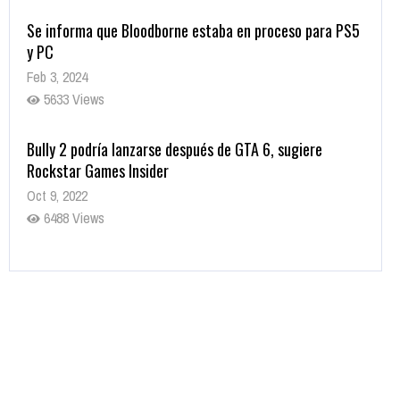
Se informa que Bloodborne estaba en proceso para PS5
y PC
Feb 3, 2024
5633 Views
Bully 2 podría lanzarse después de GTA 6, sugiere
Rockstar Games Insider
Oct 9, 2022
6488 Views
Rumor: Se filtran los primeros detalles de Resident Evil
9
Jul 30, 2022
7420 Views