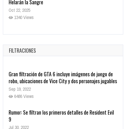
Helarán la Sangre
Oct 22, 2025
1340 Views
Revive el terror: El conjuro 4: Últimos ritos ya está
disponible en tiendas digitales
Oct 20, 2025
FILTRACIONES
1382 Views
Gran filtración de GTA 6 incluye imágenes de juego de
robo, ubicaciones de Vice City y dos personajes jugables
Sep 19, 2022
6486 Views
Rumor: Se filtran los primeros detalles de Resident Evil
9
Jul 30, 2022