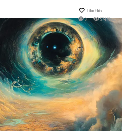
Like this
0
574 Views