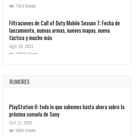
7414 Views
Filtraciones de Call of Duty Mobile Season 7; Fecha de
lanzamiento, nuevas armas, nuevos mapas, nueva
táctica y mucho más
Ago 22, 2021
10816 Views
La configuración de Call of Duty 2021 aparentemente
ya fue confirmada
Ago 8, 2021
RUMORES
10001 Views
PlayStation 6: todo lo que sabemos hasta ahora sobre la
próxima consola de Sony
Oct 17, 2025
1600 Views