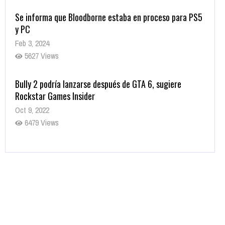
Se informa que Bloodborne estaba en proceso para PS5
y PC
Feb 3, 2024
5627 Views
Bully 2 podría lanzarse después de GTA 6, sugiere
Rockstar Games Insider
Oct 9, 2022
6479 Views
Rumor: Se filtran los primeros detalles de Resident Evil
9
Jul 30, 2022
7414 Views