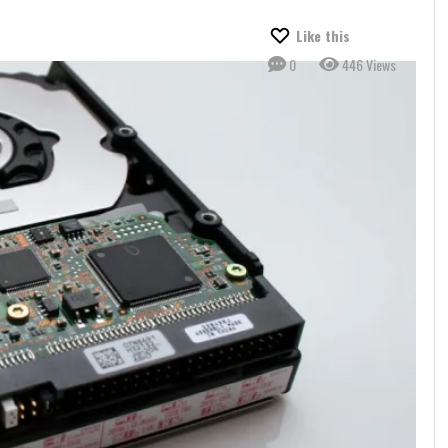
Like this
0
446 Views