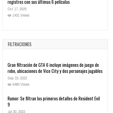
registros con sus últimas 6 películas
Oct 17, 2025
1431 Views
CRUNCHYROLL ANUNCIA FECHA DE ESTRENO EN CINES
DE JUJUTSU KAISEN: EJECUCIÓN
Oct 7, 2025
FILTRACIONES
1755 Views
Gran filtración de GTA 6 incluye imágenes de juego de
robo, ubicaciones de Vice City y dos personajes jugables
Sep 19, 2022
6480 Views
Rumor: Se filtran los primeros detalles de Resident Evil
9
Jul 30, 2022