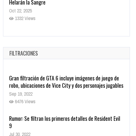
Helarán la Sangre
Oct 22, 2025
1332 Views
Revive el terror: El conjuro 4: Últimos ritos ya está
disponible en tiendas digitales
Oct 20, 2025
FILTRACIONES
1373 Views
Gran filtración de GTA 6 incluye imágenes de juego de
robo, ubicaciones de Vice City y dos personajes jugables
Sep 19, 2022
6476 Views
Rumor: Se filtran los primeros detalles de Resident Evil
9
Jul 30, 2022