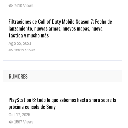
7410 Views
Filtraciones de Call of Duty Mobile Season 7; Fecha de
lanzamiento, nuevas armas, nuevos mapas, nueva
táctica y mucho más
Ago 22, 2021
10813 Views
La configuración de Call of Duty 2021 aparentemente
ya fue confirmada
Ago 8, 2021
RUMORES
9995 Views
PlayStation 6: todo lo que sabemos hasta ahora sobre la
próxima consola de Sony
Oct 17, 2025
1597 Views