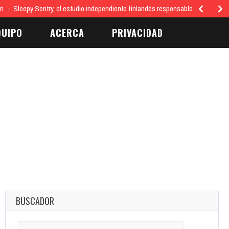
ón
Sleepy Sentry, el estudio independiente finlandés responsable del juego…
QUIPO
ACERCA
PRIVACIDAD
BUSCADOR
Search