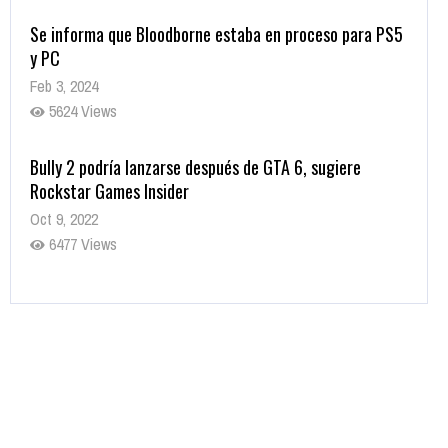
Se informa que Bloodborne estaba en proceso para PS5
y PC
Feb 3, 2024
5624 Views
Bully 2 podría lanzarse después de GTA 6, sugiere
Rockstar Games Insider
Oct 9, 2022
6477 Views
Rumor: Se filtran los primeros detalles de Resident Evil
9
Jul 30, 2022
7410 Views