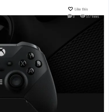
Like this
0
517 Views