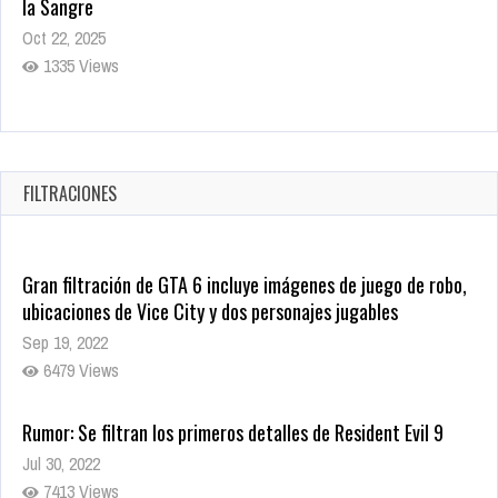
en tiendas digitales
Oct 20, 2025
1377 Views
Warner Bros. lleva a las tiendas digitales su racha de
registros con sus últimas 6 películas
Oct 17, 2025
FILTRACIONES
1431 Views
Gran filtración de GTA 6 incluye imágenes de juego de robo,
ubicaciones de Vice City y dos personajes jugables
Sep 19, 2022
6479 Views
Rumor: Se filtran los primeros detalles de Resident Evil 9
Jul 30, 2022
7413 Views