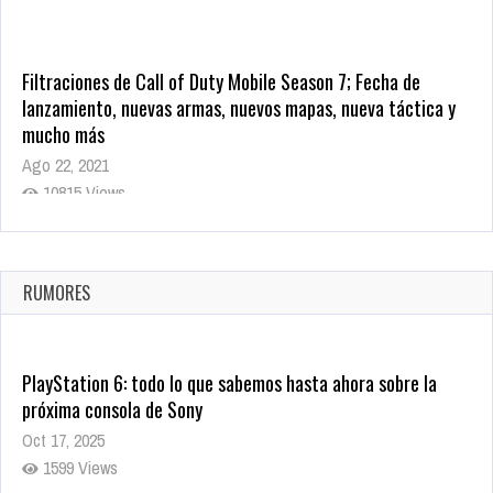
Filtraciones de Call of Duty Mobile Season 7; Fecha de
lanzamiento, nuevas armas, nuevos mapas, nueva táctica y
mucho más
Ago 22, 2021
10815 Views
La configuración de Call of Duty 2021 aparentemente ya fue
confirmada
Ago 8, 2021
RUMORES
10000 Views
PlayStation 6: todo lo que sabemos hasta ahora sobre la
próxima consola de Sony
Oct 17, 2025
1599 Views