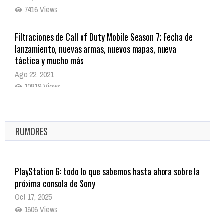
7416 Views
Filtraciones de Call of Duty Mobile Season 7; Fecha de
lanzamiento, nuevas armas, nuevos mapas, nueva
táctica y mucho más
Ago 22, 2021
10819 Views
La configuración de Call of Duty 2021 aparentemente
ya fue confirmada
Ago 8, 2021
RUMORES
10004 Views
PlayStation 6: todo lo que sabemos hasta ahora sobre la
próxima consola de Sony
Oct 17, 2025
1606 Views