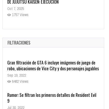
Helarán la Sangre
Oct 22, 2025
1337 Views
Revive el terror: El conjuro 4: Últimos ritos ya está
disponible en tiendas digitales
Oct 20, 2025
FILTRACIONES
1379 Views
Gran filtración de GTA 6 incluye imágenes de juego de
robo, ubicaciones de Vice City y dos personajes jugables
Sep 19, 2022
6482 Views
Rumor: Se filtran los primeros detalles de Resident Evil
9
Jul 30, 2022