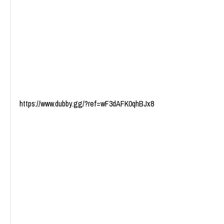
https://www.dubby.gg/?ref=wF3dAFK0qhBJx8