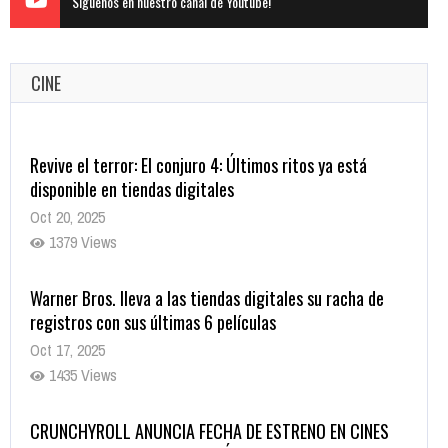
Siguenos en nuestro canal de Youtube!
CINE
Warner Bros. lleva a las tiendas digitales su racha de
registros con sus últimas 6 películas
Oct 17, 2025
1435 Views
CRUNCHYROLL ANUNCIA FECHA DE ESTRENO EN CINES
DE JUJUTSU KAISEN: EJECUCIÓN
Oct 7, 2025
1757 Views
5 Películas de Terror Basadas en la Vida Real que te