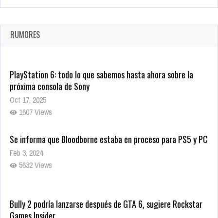
La configuración de Call of Duty 2021 aparentemente ya fue
confirmada
Ago 8, 2021
RUMORES
10007 Views
PlayStation 6: todo lo que sabemos hasta ahora sobre la
próxima consola de Sony
Oct 17, 2025
1607 Views
Se informa que Bloodborne estaba en proceso para PS5 y PC
Feb 3, 2024
5632 Views
Bully 2 podría lanzarse después de GTA 6, sugiere Rockstar
Games Insider