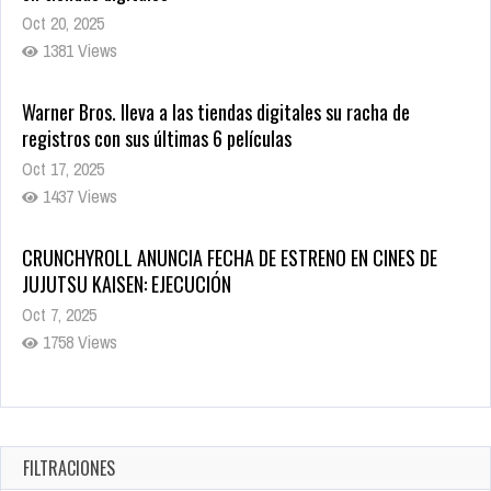
Oct 20, 2025
1381 Views
Warner Bros. lleva a las tiendas digitales su racha de
registros con sus últimas 6 películas
Oct 17, 2025
1437 Views
CRUNCHYROLL ANUNCIA FECHA DE ESTRENO EN CINES DE
JUJUTSU KAISEN: EJECUCIÓN
Oct 7, 2025
1758 Views
5 Películas de Terror Basadas en la Vida Real que te Helarán
la Sangre
Oct 22, 2025
FILTRACIONES
1338 Views