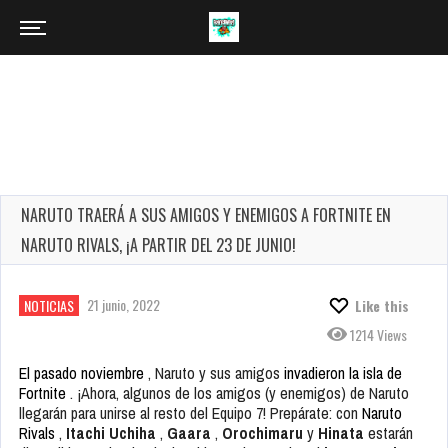
NARUTO TRAERÁ A SUS AMIGOS Y ENEMIGOS A FORTNITE EN
NARUTO RIVALS, ¡A PARTIR DEL 23 DE JUNIO!
21 junio, 2022
NOTICIAS
Like this
1214 Views
El pasado noviembre
, Naruto y sus amigos
invadieron la isla de
Fortnite
. ¡Ahora, algunos de los amigos (y enemigos) de Naruto
llegarán para unirse al resto del Equipo 7! Prepárate: con
Naruto
Rivals
,
Itachi Uchiha
,
Gaara
,
Orochimaru
y
Hinata
estarán