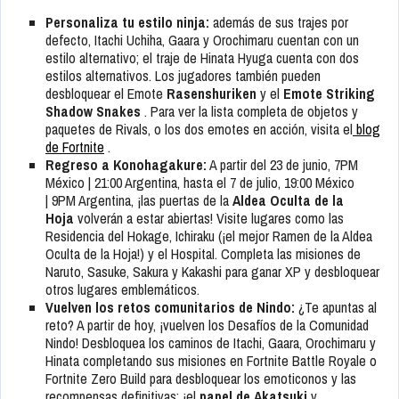
Personaliza tu estilo ninja:
además de sus trajes por
defecto, Itachi Uchiha, Gaara y Orochimaru cuentan con un
estilo alternativo; el traje de Hinata Hyuga cuenta con dos
estilos alternativos. Los jugadores también pueden
desbloquear el Emote
Rasenshuriken
y el
Emote Striking
Shadow Snakes
. Para ver la lista completa de objetos y
paquetes de Rivals, o los dos emotes en acción, visita el
blog
de Fortnite
.
Regreso a Konohagakure:
A partir del 23 de junio, 7PM
México | 21:00 Argentina, hasta el 7 de julio, 19:00 México
| 9PM Argentina, ¡las puertas de la
Aldea Oculta de la
Hoja
volverán a estar abiertas! Visite lugares como las
Residencia del Hokage, Ichiraku (¡el mejor Ramen de la Aldea
Oculta de la Hoja!) y el Hospital. Completa las misiones de
Naruto, Sasuke, Sakura y Kakashi para ganar XP y desbloquear
otros lugares emblemáticos.
Vuelven los retos comunitarios de Nindo:
¿Te apuntas al
reto? A partir de hoy, ¡vuelven los Desafíos de la Comunidad
Nindo! Desbloquea los caminos de Itachi, Gaara, Orochimaru y
Hinata completando sus misiones en Fortnite Battle Royale o
Fortnite Zero Build para desbloquear los emoticonos y las
recompensas definitivas: ¡el
papel de Akatsuki
y