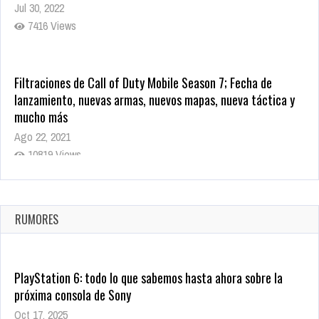
Jul 30, 2022
7416 Views
Filtraciones de Call of Duty Mobile Season 7; Fecha de
lanzamiento, nuevas armas, nuevos mapas, nueva táctica y
mucho más
Ago 22, 2021
10819 Views
La configuración de Call of Duty 2021 aparentemente ya fue
confirmada
Ago 8, 2021
RUMORES
10004 Views
PlayStation 6: todo lo que sabemos hasta ahora sobre la
próxima consola de Sony
Oct 17, 2025