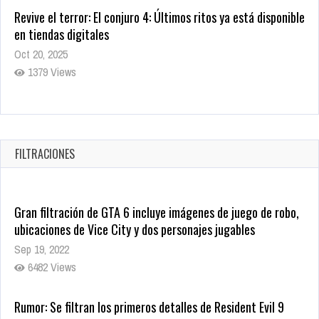
Warner Bros. lleva a las tiendas digitales su racha de
registros con sus últimas 6 películas
Oct 17, 2025
1435 Views
CRUNCHYROLL ANUNCIA FECHA DE ESTRENO EN CINES DE
JUJUTSU KAISEN: EJECUCIÓN
Oct 7, 2025
FILTRACIONES
1757 Views
Gran filtración de GTA 6 incluye imágenes de juego de robo,
ubicaciones de Vice City y dos personajes jugables
Sep 19, 2022
6482 Views
Rumor: Se filtran los primeros detalles de Resident Evil 9